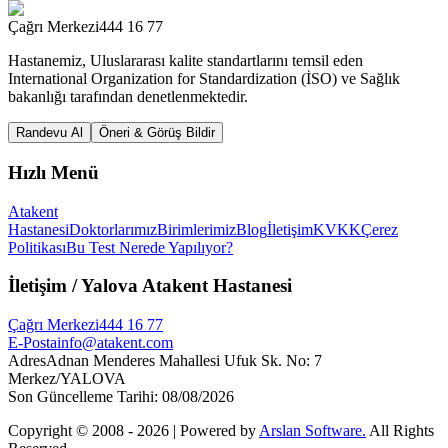
Çağrı Merkezi
444 16 77
Hastanemiz, Uluslararası kalite standartlarını temsil eden
International Organization for Standardization (İSO) ve Sağlık
bakanlığı tarafından denetlenmektedir.
Randevu Al
Öneri & Görüş Bildir
Hızlı Menü
Atakent
Hastanesi
Doktorlarımız
Birimlerimiz
Blog
İletişim
KVKK
Çerez
Politikası
Bu Test Nerede Yapılıyor?
İletişim
/ Yalova Atakent Hastanesi
Çağrı Merkezi
444 16 77
E-Posta
info@atakent.com
Adres
Adnan Menderes Mahallesi Ufuk Sk. No: 7
Merkez/YALOVA
Son Güncelleme Tarihi
:
08/08/2026
Copyright © 2008 -
2026
| Powered by
Arslan Software.
All Rights