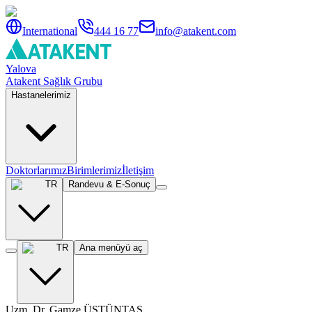
International
444 16 77
info@atakent.com
Yalova
Atakent Sağlık Grubu
Hastanelerimiz
Doktorlarımız
Birimlerimiz
İletişim
TR
Randevu & E-Sonuç
TR
Ana menüyü aç
Uzm. Dr. Gamze ÜSTÜNTAŞ