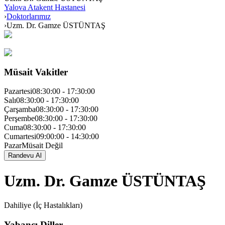
Yalova Atakent Hastanesi
›
Doktorlarımız
›
Uzm. Dr. Gamze ÜSTÜNTAŞ
Müsait Vakitler
Pazartesi
08:30:00
-
17:30:00
Salı
08:30:00
-
17:30:00
Çarşamba
08:30:00
-
17:30:00
Perşembe
08:30:00
-
17:30:00
Cuma
08:30:00
-
17:30:00
Cumartesi
09:00:00
-
14:30:00
Pazar
Müsait Değil
Randevu Al
Uzm. Dr. Gamze ÜSTÜNTAŞ
Dahiliye (İç Hastalıkları)
Yabancı Diller