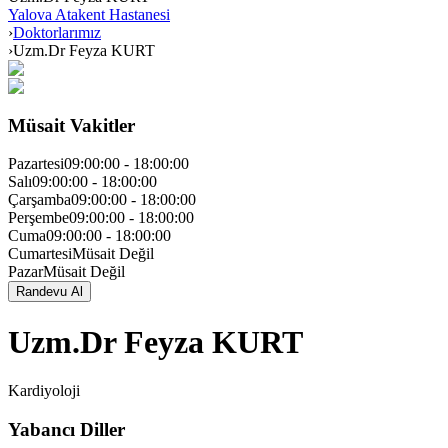
Yalova Atakent Hastanesi
›
Doktorlarımız
›
Uzm.Dr Feyza KURT
Müsait Vakitler
Pazartesi
09:00:00
-
18:00:00
Salı
09:00:00
-
18:00:00
Çarşamba
09:00:00
-
18:00:00
Perşembe
09:00:00
-
18:00:00
Cuma
09:00:00
-
18:00:00
Cumartesi
Müsait Değil
Pazar
Müsait Değil
Randevu Al
Uzm.Dr Feyza KURT
Kardiyoloji
Yabancı Diller