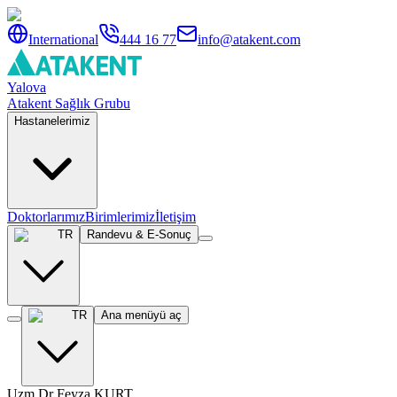
International
444 16 77
info@atakent.com
Yalova
Atakent Sağlık Grubu
Hastanelerimiz
Doktorlarımız
Birimlerimiz
İletişim
TR
Randevu & E-Sonuç
TR
Ana menüyü aç
Uzm.Dr Feyza KURT