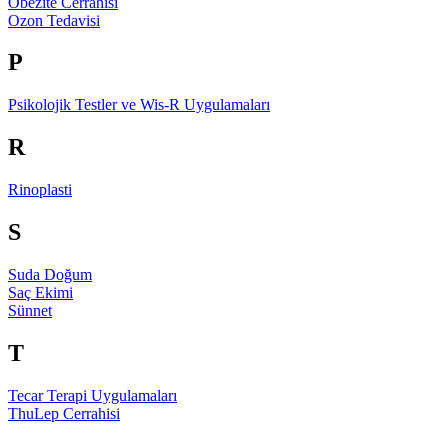
Obezite Cerrahisi
Ozon Tedavisi
P
Psikolojik Testler ve Wis-R Uygulamaları
R
Rinoplasti
S
Suda Doğum
Saç Ekimi
Sünnet
T
Tecar Terapi Uygulamaları
ThuLep Cerrahisi