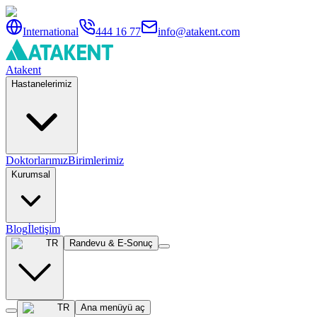
International
444 16 77
info@atakent.com
Atakent
Hastanelerimiz
Doktorlarımız
Birimlerimiz
Kurumsal
Blog
İletişim
TR
Randevu & E-Sonuç
TR
Ana menüyü aç