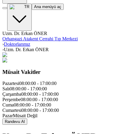
TR
Ana menüyü aç
Uzm. Dr. Erkan ÖNER
Orhangazi Atakent Cerrahi Tıp Merkezi
›
Doktorlarımız
›
Uzm. Dr. Erkan ÖNER
Müsait Vakitler
Pazartesi
08:00:00
-
17:00:00
Salı
08:00:00
-
17:00:00
Çarşamba
08:00:00
-
17:00:00
Perşembe
08:00:00
-
17:00:00
Cuma
08:00:00
-
17:00:00
Cumartesi
08:00:00
-
17:00:00
Pazar
Müsait Değil
Randevu Al