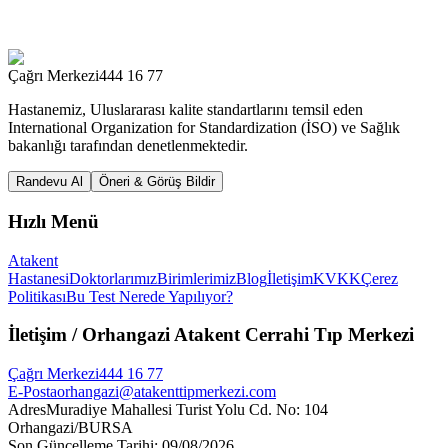
Çağrı Merkezi
444 16 77
Hastanemiz, Uluslararası kalite standartlarını temsil eden
International Organization for Standardization (İSO) ve Sağlık
bakanlığı tarafından denetlenmektedir.
Randevu Al
Öneri & Görüş Bildir
Hızlı Menü
Atakent
Hastanesi
Doktorlarımız
Birimlerimiz
Blog
İletişim
KVKK
Çerez
Politikası
Bu Test Nerede Yapılıyor?
İletişim
/ Orhangazi Atakent Cerrahi Tıp Merkezi
Çağrı Merkezi
444 16 77
E-Posta
orhangazi@atakenttipmerkezi.com
Adres
Muradiye Mahallesi Turist Yolu Cd. No: 104
Orhangazi/BURSA
Son Güncelleme Tarihi
:
09/08/2026