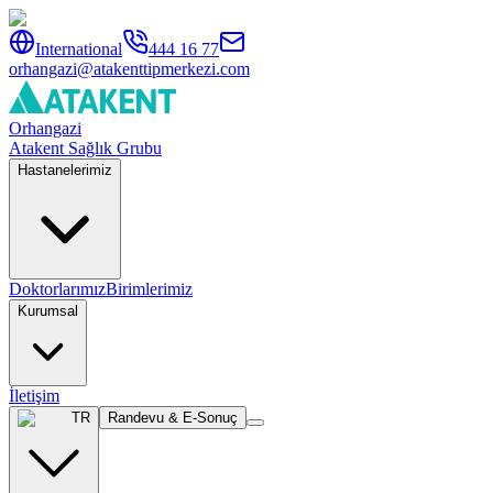
International
444 16 77
orhangazi@atakenttipmerkezi.com
Orhangazi
Atakent Sağlık Grubu
Hastanelerimiz
Doktorlarımız
Birimlerimiz
Kurumsal
İletişim
TR
Randevu & E-Sonuç