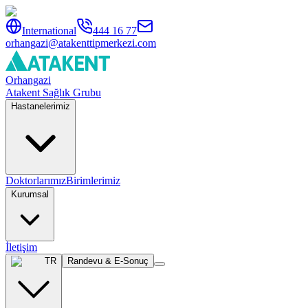
International
444 16 77
orhangazi@atakenttipmerkezi.com
Orhangazi
Atakent Sağlık Grubu
Hastanelerimiz
Doktorlarımız
Birimlerimiz
Kurumsal
İletişim
TR
Randevu & E-Sonuç