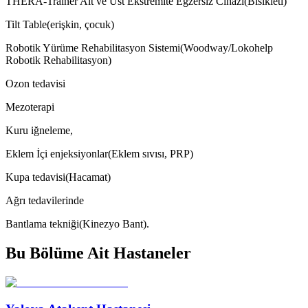
THERA-Trainer Alt ve Üst Ekstremite Egzersiz Cihazı(Bisikleti)
Tilt Table(erişkin, çocuk)
Robotik Yürüme Rehabilitasyon Sistemi(Woodway/Lokohelp
Robotik Rehabilitasyon)
Ozon tedavisi
Mezoterapi
Kuru iğneleme,
Eklem İçi enjeksiyonlar(Eklem sıvısı, PRP)
Kupa tedavisi(Hacamat)
Ağrı tedavilerinde
Bantlama tekniği(Kinezyo Bant).
Bu Bölüme Ait Hastaneler