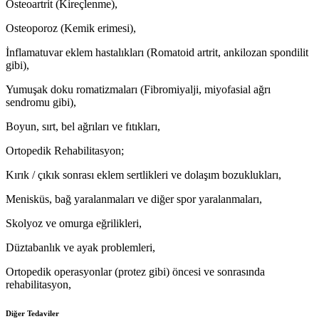
Osteoartrit (Kireçlenme),
Osteoporoz (Kemik erimesi),
İnflamatuvar eklem hastalıkları (Romatoid artrit, ankilozan spondilit
gibi),
Yumuşak doku romatizmaları (Fibromiyalji, miyofasial ağrı
sendromu gibi),
Boyun, sırt, bel ağrıları ve fıtıkları,
Ortopedik Rehabilitasyon;
Kırık / çıkık sonrası eklem sertlikleri ve dolaşım bozuklukları,
Menisküs, bağ yaralanmaları ve diğer spor yaralanmaları,
Skolyoz ve omurga eğrilikleri,
Düztabanlık ve ayak problemleri,
Ortopedik operasyonlar (protez gibi) öncesi ve sonrasında
rehabilitasyon,
Diğer Tedaviler