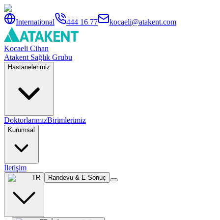
International
444 16 77
kocaeli@atakent.com
Kocaeli Cihan
Atakent Sağlık Grubu
Hastanelerimiz
Doktorlarımız
Birimlerimiz
Kurumsal
İletişim
TR
Randevu & E-Sonuç