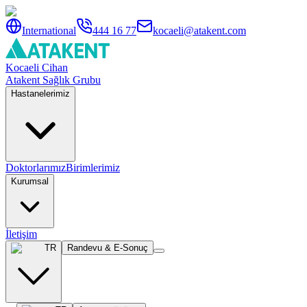
International
444 16 77
kocaeli@atakent.com
Kocaeli Cihan
Atakent Sağlık Grubu
Hastanelerimiz
Doktorlarımız
Birimlerimiz
Kurumsal
İletişim
TR
Randevu & E-Sonuç