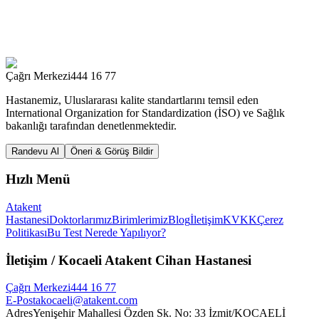
Çağrı Merkezi
444 16 77
Hastanemiz, Uluslararası kalite standartlarını temsil eden
International Organization for Standardization (İSO) ve Sağlık
bakanlığı tarafından denetlenmektedir.
Randevu Al
Öneri & Görüş Bildir
Hızlı Menü
Atakent
Hastanesi
Doktorlarımız
Birimlerimiz
Blog
İletişim
KVKK
Çerez
Politikası
Bu Test Nerede Yapılıyor?
İletişim
/ Kocaeli Atakent Cihan Hastanesi
Çağrı Merkezi
444 16 77
E-Posta
kocaeli@atakent.com
Adres
Yenişehir Mahallesi Özden Sk. No: 33 İzmit/KOCAELİ