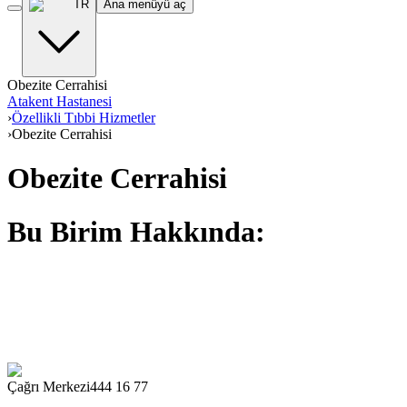
TR
Ana menüyü aç
Obezite Cerrahisi
Atakent Hastanesi
›
Özellikli Tıbbi Hizmetler
›
Obezite Cerrahisi
Obezite Cerrahisi
Bu Birim Hakkında:
Çağrı Merkezi
444 16 77