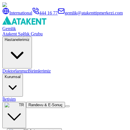
International
444 16 77
gemlik@atakenttipmerkezi.com
Gemlik
Atakent Sağlık Grubu
Hastanelerimiz
Doktorlarımız
Birimlerimiz
Kurumsal
İletişim
TR
Randevu & E-Sonuç