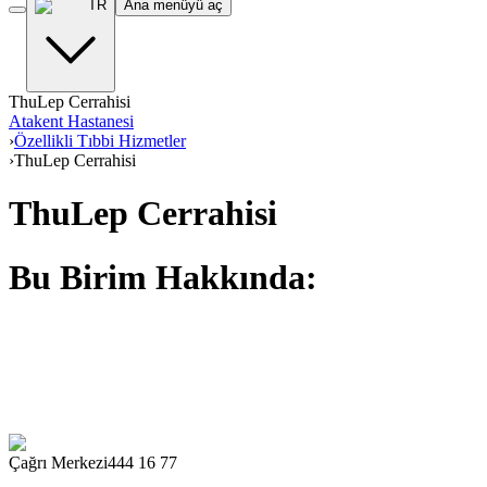
TR
Ana menüyü aç
ThuLep Cerrahisi
Atakent Hastanesi
›
Özellikli Tıbbi Hizmetler
›
ThuLep Cerrahisi
ThuLep Cerrahisi
Bu Birim Hakkında:
Çağrı Merkezi
444 16 77