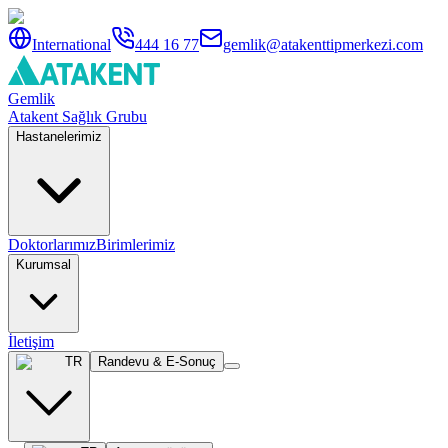
International
444 16 77
gemlik@atakenttipmerkezi.com
Gemlik
Atakent Sağlık Grubu
Hastanelerimiz
Doktorlarımız
Birimlerimiz
Kurumsal
İletişim
TR
Randevu & E-Sonuç