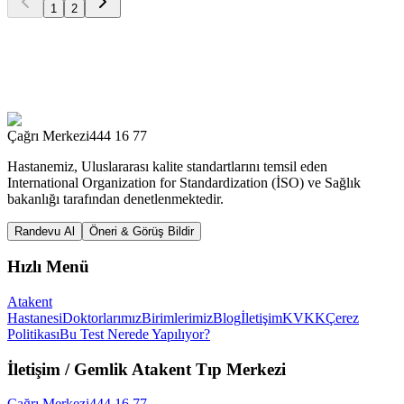
1
2
Çağrı Merkezi
444 16 77
Hastanemiz, Uluslararası kalite standartlarını temsil eden
International Organization for Standardization (İSO) ve Sağlık
bakanlığı tarafından denetlenmektedir.
Randevu Al
Öneri & Görüş Bildir
Hızlı Menü
Atakent
Hastanesi
Doktorlarımız
Birimlerimiz
Blog
İletişim
KVKK
Çerez
Politikası
Bu Test Nerede Yapılıyor?
İletişim
/ Gemlik Atakent Tıp Merkezi
Çağrı Merkezi
444 16 77