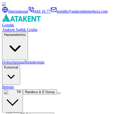
International
444 16 77
gemlik@atakenttipmerkezi.com
Gemlik
Atakent Sağlık Grubu
Hastanelerimiz
Doktorlarımız
Birimlerimiz
Kurumsal
İletişim
TR
Randevu & E-Sonuç