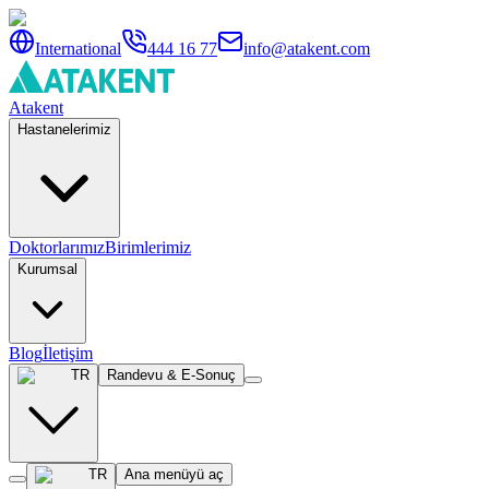
International
444 16 77
info@atakent.com
Atakent
Hastanelerimiz
Doktorlarımız
Birimlerimiz
Kurumsal
Blog
İletişim
TR
Randevu & E-Sonuç
TR
Ana menüyü aç