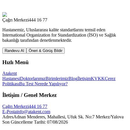
Çağrı Merkezi
444 16 77
Hastanemiz, Uluslararası kalite standartlarını temsil eden
International Organization for Standardization (İSO) ve Sağlık
bakanlığı tarafından denetlenmektedir.
Randevu Al
Öneri & Görüş Bildir
Hızlı Menü
Atakent
Hastanesi
Doktorlarımız
Birimlerimiz
Blog
İletişim
KVKK
Çerez
Politikası
Bu Test Nerede Yapılıyor?
İletişim
/ Genel Merkez
Çağrı Merkezi
444 16 77
E-Posta
info@atakent.com
Adres
Adnan Menderes, Mahallesi, Ufuk Sk. No:7 Merkez/Yalova
Son Güncelleme Tarihi
:
07/08/2026