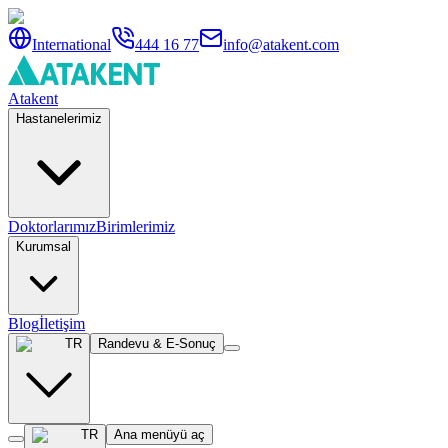
International
444 16 77
info@atakent.com
Atakent
Hastanelerimiz
Doktorlarımız
Birimlerimiz
Kurumsal
Blog
İletişim
TR
Randevu & E-Sonuç
TR
Ana menüyü aç