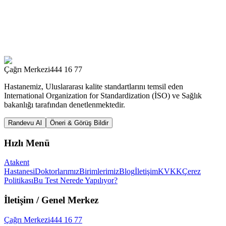
Çağrı Merkezi
444 16 77
Hastanemiz, Uluslararası kalite standartlarını temsil eden
International Organization for Standardization (İSO) ve Sağlık
bakanlığı tarafından denetlenmektedir.
Randevu Al
Öneri & Görüş Bildir
Hızlı Menü
Atakent
Hastanesi
Doktorlarımız
Birimlerimiz
Blog
İletişim
KVKK
Çerez
Politikası
Bu Test Nerede Yapılıyor?
İletişim
/ Genel Merkez
Çağrı Merkezi
444 16 77