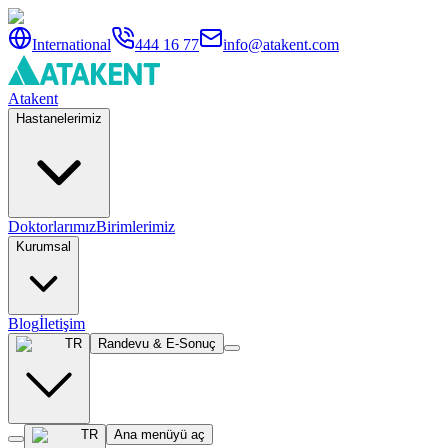
International
444 16 77
info@atakent.com
Atakent
Hastanelerimiz
Doktorlarımız
Birimlerimiz
Kurumsal
Blog
İletişim
TR
Randevu & E-Sonuç
TR
Ana menüyü aç