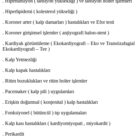
. Hipertansiyon ( tansiyon yüksekliği ) ve tansiyon holter işlemleri
. Hiperlipidemi ( kolesterol yükseliği )
. Koroner arter ( kalp damarları ) hastalıkları ve Efor testi
. Koroner girişimsel işlemler ( anjiyografi balon-stent )
. Kardiyak görüntüleme ( Ekokardiyografi – Eko ve Transözafagial
Ekokardiyografi – Tee )
. Kalp Yetmezliği
. Kalp kapak hastalıkları
. Ritim bozuklukları ve ritim holter işlemler
. Pacemaker ( kalp pili ) uygulamları
. Erişkin doğumsal ( konjenital ) kalp hastalıkları
. Fonksiyonel ( bütüncül ) tıp uygulamaları
. Kalp kası hastalıkları ( kardiyomiyopati , miyokardit )
. Perikardit