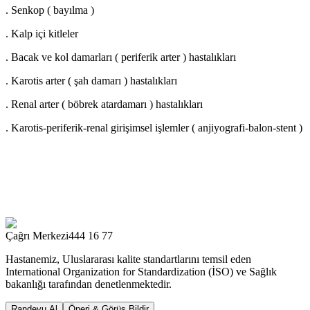
. Senkop ( bayılma )
. Kalp içi kitleler
. Bacak ve kol damarları ( periferik arter ) hastalıkları
. Karotis arter ( şah damarı ) hastalıkları
. Renal arter ( böbrek atardamarı ) hastalıkları
. Karotis-periferik-renal girişimsel işlemler ( anjiyografi-balon-stent )
Çağrı Merkezi
444 16 77
Hastanemiz, Uluslararası kalite standartlarını temsil eden
International Organization for Standardization (İSO) ve Sağlık
bakanlığı tarafından denetlenmektedir.
Randevu Al
Öneri & Görüş Bildir