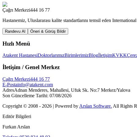
Çağrı Merkezi
444 16 77
Hastanemiz, Uluslararası kalite standartlarını temsil eden Internation
Randevu Al
Öneri & Görüş Bildir
Hızlı Menü
Atakent Hastanesi
Doktorlarımız
Birimlerimiz
Blog
İletişim
KVKK
Çerez
İletişim
/ Genel Merkez
Çağrı Merkezi
444 16 77
E-Posta
info@atakent.com
Adres
Adnan Menderes, Mahallesi, Ufuk Sk. No:7 Merkez/Yalova
Son Güncelleme Tarihi
:
07/08/2026
Copyright © 2008 -
2026
| Powered by
Arslan Software.
All Rights 
Editör Bilgileri
Furkan Arslan