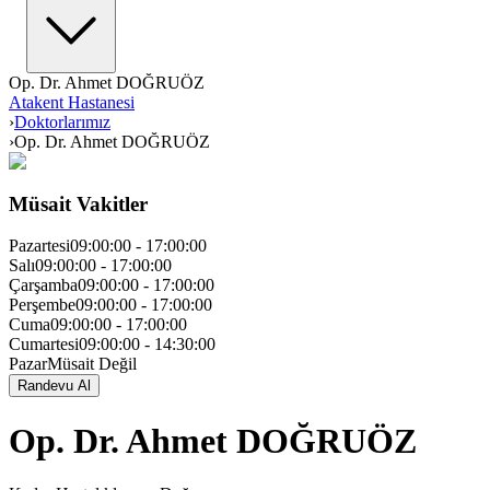
Op. Dr. Ahmet DOĞRUÖZ
Atakent Hastanesi
›
Doktorlarımız
›
Op. Dr. Ahmet DOĞRUÖZ
Müsait Vakitler
Pazartesi
09:00:00
-
17:00:00
Salı
09:00:00
-
17:00:00
Çarşamba
09:00:00
-
17:00:00
Perşembe
09:00:00
-
17:00:00
Cuma
09:00:00
-
17:00:00
Cumartesi
09:00:00
-
14:30:00
Pazar
Müsait Değil
Randevu Al
Op. Dr. Ahmet DOĞRUÖZ