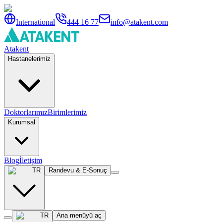
International
444 16 77
info@atakent.com
Atakent
Hastanelerimiz
Doktorlarımız
Birimlerimiz
Kurumsal
Blog
İletişim
TR
Randevu & E-Sonuç
TR
Ana menüyü aç