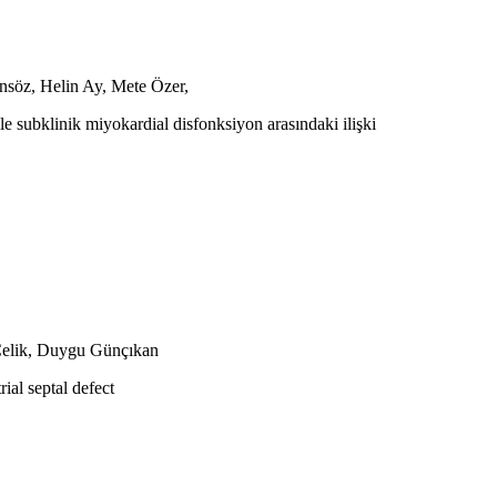
söz, Helin Ay, Mete Özer,
e subklinik miyokardial disfonksiyon arasındaki ilişki
Çelik, Duygu Günçıkan
ial septal defect