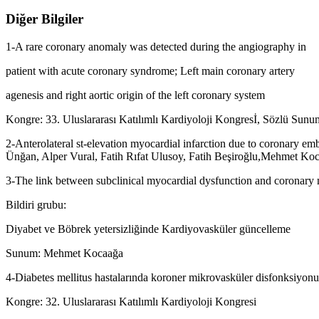
Diğer Bilgiler
1-A rare coronary anomaly was detected during the angiography in
patient with acute coronary syndrome; Left main coronary artery
agenesis and right aortic origin of the left coronary system
Kongre: 33. Uluslararası Katılımlı Kardiyoloji Kongresİ, Sözlü Sunu
2-Anterolateral st-elevation myocardial infarction due to coronary em
Ünğan, Alper Vural, Fatih Rıfat Ulusoy, Fatih Beşiroğlu,Mehmet Koc
3-The link between subclinical myocardial dysfunction and coronary m
Bildiri grubu:
Diyabet ve Böbrek yetersizliğinde Kardiyovasküler güncelleme
Sunum: Mehmet Kocaağa
4-Diabetes mellitus hastalarında koroner mikrovasküler disfonksiyonu
Kongre: 32. Uluslararası Katılımlı Kardiyoloji Kongresi