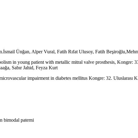
m.İsmail Ünğan, Alper Vural, Fatih Rıfat Ulusoy, Fatih Beşiroğlu,Meh
bolism in young patient with metallic mitral valve prosthesis, Kongre: 
aağa, Sabır Jahid, Feyza Kurt
icrovascular impairment in diabetes mellitus Kongre: 32. Uluslarası K
n bimodal paterni