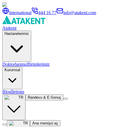
International
444 16 77
info@atakent.com
Atakent
Hastanelerimiz
Doktorlarımız
Birimlerimiz
Kurumsal
Blog
İletişim
TR
Randevu & E-Sonuç
TR
Ana menüyü aç