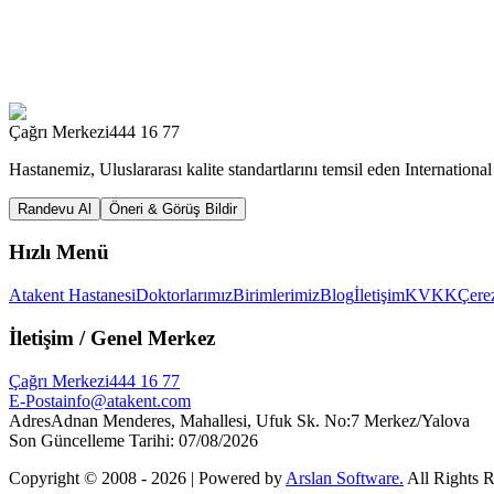
Çağrı Merkezi
444 16 77
Hastanemiz, Uluslararası kalite standartlarını temsil eden Internation
Randevu Al
Öneri & Görüş Bildir
Hızlı Menü
Atakent Hastanesi
Doktorlarımız
Birimlerimiz
Blog
İletişim
KVKK
Çerez
İletişim
/ Genel Merkez
Çağrı Merkezi
444 16 77
E-Posta
info@atakent.com
Adres
Adnan Menderes, Mahallesi, Ufuk Sk. No:7 Merkez/Yalova
Son Güncelleme Tarihi
:
07/08/2026
Copyright © 2008 -
2026
| Powered by
Arslan Software.
All Rights 