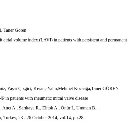
, Taner Gören
 atrial volume index (LAVI) in patients with persistent and permanent at
eniz, Yaşar Çizgici, Kıvanç Yalın,Mehmet Kocaağa,Taner GÖREN
P in patients with rheumatic mitral valve disease
Atıcı A., Sarıkaya R., Elitok A., Önür İ., Umman B., .
a, Turkey, 23 - 26 October 2014, vol.14, pp.28