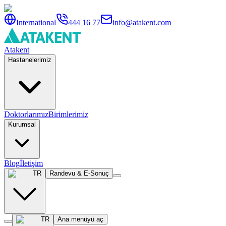
International
444 16 77
info@atakent.com
Atakent
Hastanelerimiz
Doktorlarımız
Birimlerimiz
Kurumsal
Blog
İletişim
TR
Randevu & E-Sonuç
TR
Ana menüyü aç