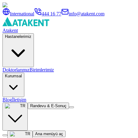
International
444 16 77
info@atakent.com
Atakent
Hastanelerimiz
Doktorlarımız
Birimlerimiz
Kurumsal
Blog
İletişim
TR
Randevu & E-Sonuç
TR
Ana menüyü aç