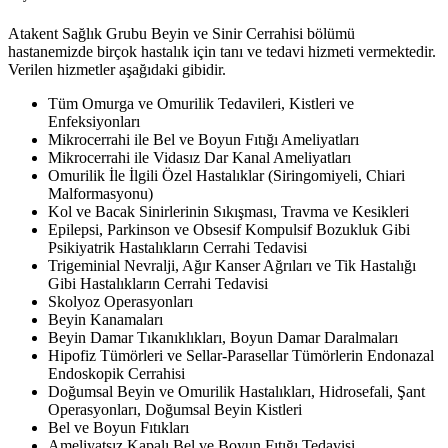
Atakent Sağlık Grubu Beyin ve Sinir Cerrahisi bölümü
hastanemizde birçok hastalık için tanı ve tedavi hizmeti vermektedir.
Verilen hizmetler aşağıdaki gibidir.
Tüm Omurga ve Omurilik Tedavileri, Kistleri ve
Enfeksiyonları
Mikrocerrahi ile Bel ve Boyun Fıtığı Ameliyatları
Mikrocerrahi ile Vidasız Dar Kanal Ameliyatları
Omurilik İle İlgili Özel Hastalıklar (Siringomiyeli, Chiari
Malformasyonu)
Kol ve Bacak Sinirlerinin Sıkışması, Travma ve Kesikleri
Epilepsi, Parkinson ve Obsesif Kompulsif Bozukluk Gibi
Psikiyatrik Hastalıkların Cerrahi Tedavisi
Trigeminial Nevralji, Ağır Kanser Ağrıları ve Tik Hastalığı
Gibi Hastalıkların Cerrahi Tedavisi
Skolyoz Operasyonları
Beyin Kanamaları
Beyin Damar Tıkanıklıkları, Boyun Damar Daralmaları
Hipofiz Tümörleri ve Sellar-Parasellar Tümörlerin Endonazal
Endoskopik Cerrahisi
Doğumsal Beyin ve Omurilik Hastalıkları, Hidrosefali, Şant
Operasyonları, Doğumsal Beyin Kistleri
Bel ve Boyun Fıtıkları
Ameliyatsız Kapalı Bel ve Boyun Fıtığı Tedavisi