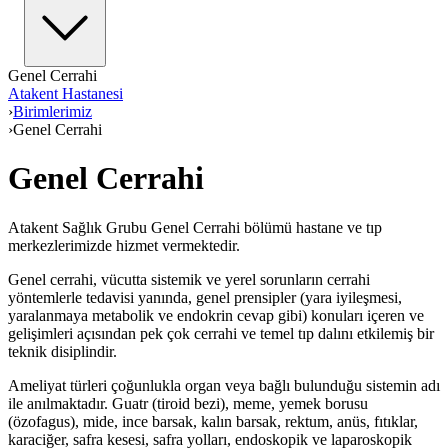
Genel Cerrahi
Atakent Hastanesi
›
Birimlerimiz
›
Genel Cerrahi
Genel Cerrahi
Atakent Sağlık Grubu Genel Cerrahi bölümü hastane ve tıp
merkezlerimizde hizmet vermektedir.
Genel cerrahi, vücutta sistemik ve yerel sorunların cerrahi
yöntemlerle tedavisi yanında, genel prensipler (yara iyileşmesi,
yaralanmaya metabolik ve endokrin cevap gibi) konuları içeren ve
gelişimleri açısından pek çok cerrahi ve temel tıp dalını etkilemiş bir
teknik disiplindir.
Ameliyat türleri çoğunlukla organ veya bağlı bulunduğu sistemin adı
ile anılmaktadır. Guatr (tiroid bezi), meme, yemek borusu
(özofagus), mide, ince barsak, kalın barsak, rektum, anüs, fıtıklar,
karaciğer, safra kesesi, safra yolları, endoskopik ve laparoskopik