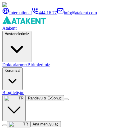
International
444 16 77
info@atakent.com
Atakent
Hastanelerimiz
Doktorlarımız
Birimlerimiz
Kurumsal
Blog
İletişim
TR
Randevu & E-Sonuç
TR
Ana menüyü aç