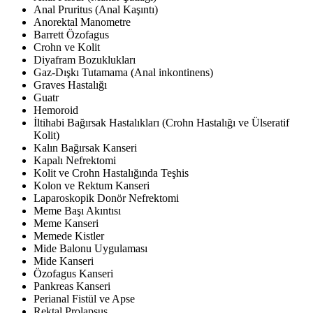
Anal Pruritus (Anal Kaşıntı)
Anorektal Manometre
Barrett Özofagus
Crohn ve Kolit
Diyafram Bozuklukları
Gaz-Dışkı Tutamama (Anal inkontinens)
Graves Hastalığı
Guatr
Hemoroid
İltihabi Bağırsak Hastalıkları (Crohn Hastalığı ve Ülseratif
Kolit)
Kalın Bağırsak Kanseri
Kapalı Nefrektomi
Kolit ve Crohn Hastalığında Teşhis
Kolon ve Rektum Kanseri
Laparoskopik Donör Nefrektomi
Meme Başı Akıntısı
Meme Kanseri
Memede Kistler
Mide Balonu Uygulaması
Mide Kanseri
Özofagus Kanseri
Pankreas Kanseri
Perianal Fistül ve Apse
Rektal Prolapsus