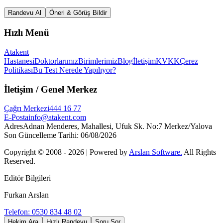
Randevu Al
Öneri & Görüş Bildir
Hızlı Menü
Atakent
Hastanesi
Doktorlarımız
Birimlerimiz
Blog
İletişim
KVKK
Çerez
Politikası
Bu Test Nerede Yapılıyor?
İletişim
/ Genel Merkez
Çağrı Merkezi
444 16 77
E-Posta
info@atakent.com
Adres
Adnan Menderes, Mahallesi, Ufuk Sk. No:7 Merkez/Yalova
Son Güncelleme Tarihi
:
06/08/2026
Copyright © 2008 -
2026
| Powered by
Arslan Software.
All Rights
Reserved.
Editör Bilgileri
Furkan Arslan
Telefon: 0530 834 48 02
Hekim Ara
Hızlı Randevu
Soru Sor