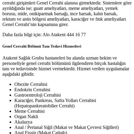
cerrahi girişimleri Genel Cerrahi alanına girmektedir. Sistemlere göre
ayrıldığında ise; guatr ameliyatları, meme ameliyatları, yemek
borusu, mide, onikiparmak barsağı, ince barsak, kalın barsak,
rektum ve anüs bölgesi ameliyatları, karaciğer ve fıtık ameliyatları
Genel Cerrahi’nin kapsamına girer.
Daha fazla bilgi için: Alo Atakent 444 16 77
Genel Cerrahi Bölümü Tanı Tedavi Hizmetleri
Atakent Sağlık Grubu hastaneleri bu alanda uzman hekim ve
personeliyle genel cerrahi bölümünü ilgilendiren birçok hastalığın
tanı ve tedavisinde hizmet vermektedir. Hizmet verilen uygulamalar
aşağıdaki gibidir.
Obezite Cerrahisi
Endokrin Cerrahisi
Gastroentroloji Cerrahisi
Karaciğer, Pankreas, Safra Yolları Cerrahisi
(Hepatopankreatobilier Cerrahi)
Meme Cerrahisi
Organ Nakli
Akalazya
Anal / Perianal Siğil (Makat ve Makat Çevresi Siğilleri)
Anal Fissür (Makat Çatlağı)