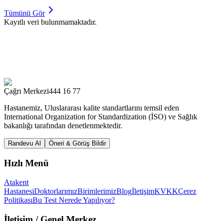
Tümünü Gör
Kayıtlı veri bulunmamaktadır.
Çağrı Merkezi
444 16 77
Hastanemiz, Uluslararası kalite standartlarını temsil eden
International Organization for Standardization (İSO) ve Sağlık
bakanlığı tarafından denetlenmektedir.
Randevu Al
Öneri & Görüş Bildir
Hızlı Menü
Atakent
Hastanesi
Doktorlarımız
Birimlerimiz
Blog
İletişim
KVKK
Çerez
Politikası
Bu Test Nerede Yapılıyor?
İletişim
/ Genel Merkez