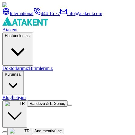
International
444 16 77
info@atakent.com
Atakent
Hastanelerimiz
Doktorlarımız
Birimlerimiz
Kurumsal
Blog
İletişim
TR
Randevu & E-Sonuç
TR
Ana menüyü aç