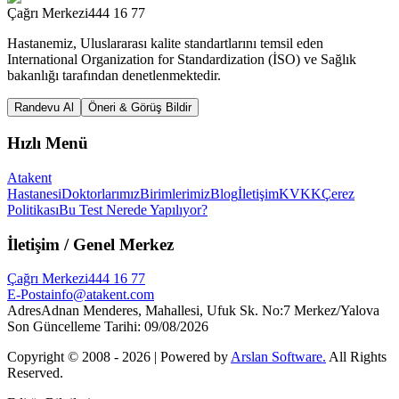
Çağrı Merkezi
444 16 77
Hastanemiz, Uluslararası kalite standartlarını temsil eden
International Organization for Standardization (İSO) ve Sağlık
bakanlığı tarafından denetlenmektedir.
Randevu Al
Öneri & Görüş Bildir
Hızlı Menü
Atakent
Hastanesi
Doktorlarımız
Birimlerimiz
Blog
İletişim
KVKK
Çerez
Politikası
Bu Test Nerede Yapılıyor?
İletişim
/ Genel Merkez
Çağrı Merkezi
444 16 77
E-Posta
info@atakent.com
Adres
Adnan Menderes, Mahallesi, Ufuk Sk. No:7 Merkez/Yalova
Son Güncelleme Tarihi
:
09/08/2026
Copyright © 2008 -
2026
| Powered by
Arslan Software.
All Rights
Reserved.