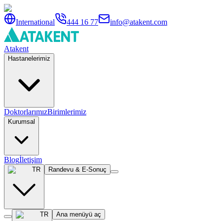
International
444 16 77
info@atakent.com
Atakent
Hastanelerimiz
Doktorlarımız
Birimlerimiz
Kurumsal
Blog
İletişim
TR
Randevu & E-Sonuç
TR
Ana menüyü aç