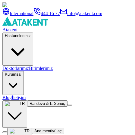
International
444 16 77
info@atakent.com
Atakent
Hastanelerimiz
Doktorlarımız
Birimlerimiz
Kurumsal
Blog
İletişim
TR
Randevu & E-Sonuç
TR
Ana menüyü aç