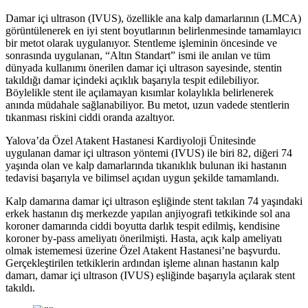
Damar içi ultrason (IVUS), özellikle ana kalp damarlarının (LMCA)
görüntülenerek en iyi stent boyutlarının belirlenmesinde tamamlayıcı
bir metot olarak uygulanıyor. Stentleme işleminin öncesinde ve
sonrasında uygulanan, “Altın Standart” ismi ile anılan ve tüm
dünyada kullanımı önerilen damar içi ultrason sayesinde, stentin
takıldığı damar içindeki açıklık başarıyla tespit edilebiliyor.
Böylelikle stent ile açılamayan kısımlar kolaylıkla belirlenerek
anında müdahale sağlanabiliyor. Bu metot, uzun vadede stentlerin
tıkanması riskini ciddi oranda azaltıyor.
Yalova’da Özel Atakent Hastanesi Kardiyoloji Ünitesinde
uygulanan damar içi ultrason yöntemi (IVUS) ile biri 82, diğeri 74
yaşında olan ve kalp damarlarında tıkanıklık bulunan iki hastanın
tedavisi başarıyla ve bilimsel açıdan uygun şekilde tamamlandı.
Kalp damarına damar içi ultrason eşliğinde stent takılan 74 yaşındaki
erkek hastanın dış merkezde yapılan anjiyografi tetkikinde sol ana
koroner damarında ciddi boyutta darlık tespit edilmiş, kendisine
koroner by-pass ameliyatı önerilmişti. Hasta, açık kalp ameliyatı
olmak istememesi üzerine Özel Atakent Hastanesi’ne başvurdu.
Gerçekleştirilen tetkiklerin ardından işleme alınan hastanın kalp
damarı, damar içi ultrason (IVUS) eşliğinde başarıyla açılarak stent
takıldı.