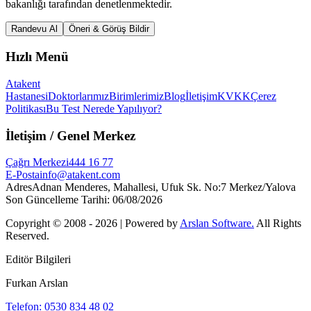
bakanlığı tarafından denetlenmektedir.
Randevu Al
Öneri & Görüş Bildir
Hızlı Menü
Atakent
Hastanesi
Doktorlarımız
Birimlerimiz
Blog
İletişim
KVKK
Çerez
Politikası
Bu Test Nerede Yapılıyor?
İletişim
/ Genel Merkez
Çağrı Merkezi
444 16 77
E-Posta
info@atakent.com
Adres
Adnan Menderes, Mahallesi, Ufuk Sk. No:7 Merkez/Yalova
Son Güncelleme Tarihi
:
06/08/2026
Copyright © 2008 -
2026
| Powered by
Arslan Software.
All Rights
Reserved.
Editör Bilgileri
Furkan Arslan
Telefon: 0530 834 48 02