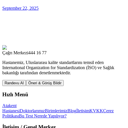
September 22, 2025
Çağrı Merkezi
444 16 77
Hastanemiz, Uluslararası kalite standartlarını temsil eden
International Organization for Standardization (İSO) ve Sağlık
bakanlığı tarafından denetlenmektedir.
Randevu Al
Öneri & Görüş Bildir
Hızlı Menü
Atakent
Hastanesi
Doktorlarımız
Birimlerimiz
Blog
İletişim
KVKK
Çerez
Politikası
Bu Test Nerede Yapılıyor?
İletişim
/ Genel Merkez