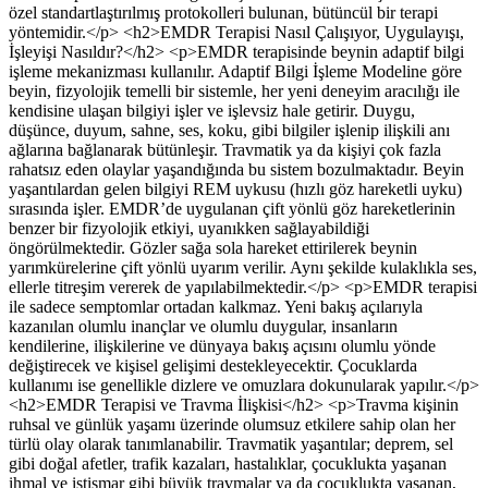
özel standartlaştırılmış protokolleri bulunan, bütüncül bir terapi
yöntemidir.</p> <h2>EMDR Terapisi Nasıl Çalışıyor, Uygulayışı,
İşleyişi Nasıldır?</h2> <p>EMDR terapisinde beynin adaptif bilgi
işleme mekanizması kullanılır. Adaptif Bilgi İşleme Modeline göre
beyin, fizyolojik temelli bir sistemle, her yeni deneyim aracılığı ile
kendisine ulaşan bilgiyi işler ve işlevsiz hale getirir. Duygu,
düşünce, duyum, sahne, ses, koku, gibi bilgiler işlenip ilişkili anı
ağlarına bağlanarak bütünleşir. Travmatik ya da kişiyi çok fazla
rahatsız eden olaylar yaşandığında bu sistem bozulmaktadır. Beyin
yaşantılardan gelen bilgiyi REM uykusu (hızlı göz hareketli uyku)
sırasında işler. EMDR’de uygulanan çift yönlü göz hareketlerinin
benzer bir fizyolojik etkiyi, uyanıkken sağlayabildiği
öngörülmektedir. Gözler sağa sola hareket ettirilerek beynin
yarımkürelerine çift yönlü uyarım verilir. Aynı şekilde kulaklıkla ses,
ellerle titreşim vererek de yapılabilmektedir.</p> <p>EMDR terapisi
ile sadece semptomlar ortadan kalkmaz. Yeni bakış açılarıyla
kazanılan olumlu inançlar ve olumlu duygular, insanların
kendilerine, ilişkilerine ve dünyaya bakış açısını olumlu yönde
değiştirecek ve kişisel gelişimi destekleyecektir. Çocuklarda
kullanımı ise genellikle dizlere ve omuzlara dokunularak yapılır.</p>
<h2>EMDR Terapisi ve Travma İlişkisi</h2> <p>Travma kişinin
ruhsal ve günlük yaşamı üzerinde olumsuz etkilere sahip olan her
türlü olay olarak tanımlanabilir. Travmatik yaşantılar; deprem, sel
gibi doğal afetler, trafik kazaları, hastalıklar, çocuklukta yaşanan
ihmal ve istismar gibi büyük travmalar ya da çocuklukta yaşanan,