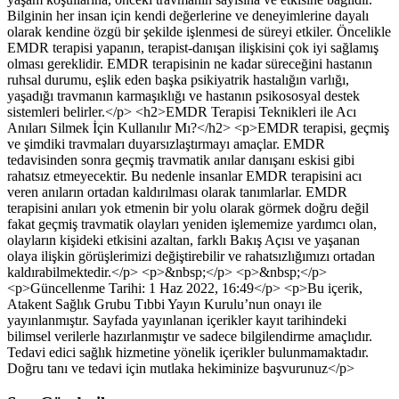
Bilginin her insan için kendi değerlerine ve deneyimlerine dayalı
olarak kendine özgü bir şekilde işlenmesi de süreyi etkiler. Öncelikle
EMDR terapisi yapanın, terapist-danışan ilişkisini çok iyi sağlamış
olması gereklidir. EMDR terapisinin ne kadar süreceğini hastanın
ruhsal durumu, eşlik eden başka psikiyatrik hastalığın varlığı,
yaşadığı travmanın karmaşıklığı ve hastanın psikososyal destek
sistemleri belirler.</p> <h2>EMDR Terapisi Teknikleri ile Acı
Anıları Silmek İçin Kullanılır Mı?</h2> <p>EMDR terapisi, geçmiş
ve şimdiki travmaları duyarsızlaştırmayı amaçlar. EMDR
tedavisinden sonra geçmiş travmatik anılar danışanı eskisi gibi
rahatsız etmeyecektir. Bu nedenle insanlar EMDR terapisini acı
veren anıların ortadan kaldırılması olarak tanımlarlar. EMDR
terapisini anıları yok etmenin bir yolu olarak görmek doğru değil
fakat geçmiş travmatik olayları yeniden işlememize yardımcı olan,
olayların kişideki etkisini azaltan, farklı Bakış Açısı ve yaşanan
olaya ilişkin görüşlerimizi değiştirebilir ve rahatsızlığımızı ortadan
kaldırabilmektedir.</p> <p>&nbsp;</p> <p>&nbsp;</p>
<p>Güncellenme Tarihi: 1 Haz 2022, 16:49</p> <p>Bu içerik,
Atakent Sağlık Grubu Tıbbi Yayın Kurulu’nun onayı ile
yayınlanmıştır. Sayfada yayınlanan içerikler kayıt tarihindeki
bilimsel verilerle hazırlanmıştır ve sadece bilgilendirme amaçlıdır.
Tedavi edici sağlık hizmetine yönelik içerikler bulunmamaktadır.
Doğru tanı ve tedavi için mutlaka hekiminize başvurunuz</p>