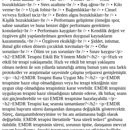
bozuklukları<br /> • Stres azaltımı<br /> • Baş ağrısı<br /> • Kilo
verme<br /> • Uçak fobisi<br /> • Bağımlılıklar<br /> • Cinsel
ve/veya fiziksel taciz<br /> • Beden algısı bozuklukları<br /> •
Kişilik bozuklukları<br /> • Performans geliştirme (örneğin spor,
sahne sanatları ve buna benzer diğer performans gerektiren
konularda)<br /> • Performans kaygıları<br /> • Kendilik değeri ve
özgüven gibi yapılandırılması gereken duygusal kaynakların
kazanımında.<br /> • Özgüven eksikliği<br /> • Şiddet, istismar,
ihmal gibi erken dönem çocukluk travmaları<br /> • Öfke
sorunları<br /> • Ölüm ve yas sorunları<br /> • Sınav kaygısı</p>
<h2>EMDR Terapisi Etkili Bir Yöntem Midir?</h2> <p>Hızlı ve
etkili bir terapi yaklaşımıdır. Hızlı ve etkili bir terapi yaklaşımı
olması nedeni ile son yıllarda tanınırlığı artmış bunun yanı sıra farklı
protokoller ve araştırmalar sayesinde çalışma yelpazesi genişlemiştir.
</p> <h2>EMDR Terapisi Bana Uygun Mu ?</h2> <p>EMDR
terapisine hazır olup olmadığınızı veya bu terapi tekniğinin size
uygun olup olmadığına terapistiniz karar verebilir. EMDR terapisini
uygulayan terapist hazır olmadığınızı tahmin ederse, ilk birkaç seans
sizi güçlendirebilir ve sizi EMDR terapisine hazırlayabilir.</p>
<h2>EMDR Terapisi kaç seansta tamamlanır?</h2> <p>EMDR
terapisi başvuru süresi danışandan danışana değişiklik gösterecektir.
Süreç, danışanınbdeneyimine ve bu anı anlamasına bağlı olarak
değişebilir. EMDR terapisi literatürde “kısa süreli tedavi” grubuna
dahildir. EMDR terapisinin süresi, sorunun tipine, danışanın mevcut
yaşam koşullarına, önceki travmanın sayısına ve etkisine bağlıdır.