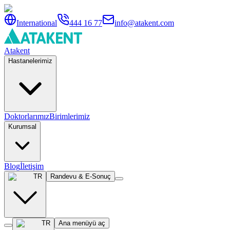
International
444 16 77
info@atakent.com
Atakent
Hastanelerimiz
Doktorlarımız
Birimlerimiz
Kurumsal
Blog
İletişim
TR
Randevu & E-Sonuç
TR
Ana menüyü aç