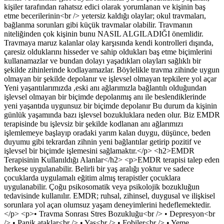
kişiler tarafından rahatsız edici olarak yorumlanan ve kişinin baş
etme becerilerinin<br /> yetersiz kaldığı olaylar; okul travmaları,
bağlanma sorunları gibi küçük travmalar olabilir. Travmanın
niteliğinden çok kişinin bunu NASIL ALGILADIĞI önemlidir.
Travmaya maruz kalanlar olay karşısında kendi kontrolleri dışında,
çaresiz olduklarını hisseder ve sahip oldukları baş etme biçimlerini
kullanamazlar ve bundan dolayı yaşadıkları olayları sağlıklı bir
şekilde zihinlerinde kodlayamazlar. Böylelikle travma zihinde uygun
olmayan bir şekilde depolanır ve işlevsel olmayan tepkilere yol açar
Yeni yaşantılarımızda ,eski anı ağlarımızla bağlantılı olduğundan
işlevsel olmayan bir biçimde depolanmış anı ile beslendiklerinde
yeni yaşantıda uygunsuz bir biçimde depolanır Bu durum da kişinin
günlük yaşamında bazı işlevsel bozukluklara neden olur. Biz EMDR
terapisinde bu işlevsiz bir şekilde kodlanan anı ağlarımızı
işlemlemeye başlayıp oradaki yarım kalan duygu, düşünce, beden
duyumu gibi tekrardan zihnin yeni bağlantılar getirip pozitif ve
işlevsel bir biçimde işlemesini sağlamaktır.</p> <h2>EMDR
Terapisinin Kullanıldığı Alanlar</h2> <p>EMDR terapisi talep eden
herkese uygulanabilir. Belirli bir yaş aralığı yoktur ve sadece
çocuklarda uygulamalı eğitim almış terapistler çocuklara
uygulanabilir. Çoğu psikosomatik veya psikolojik bozukluğun
tedavisinde kullanılır. EMDR; ruhsal, zihinsel, duygusal ve ilişkisel
sorunlara yol açan olumsuz yaşam deneyimlerini hedeflemektedir.
</p> <p>• Travma Sonrası Stres Bozukluğu<br /> • Depresyon<br
/> • Panik ataklar<br /> • Yas<br /> • Fobiler<br /> • Yeme