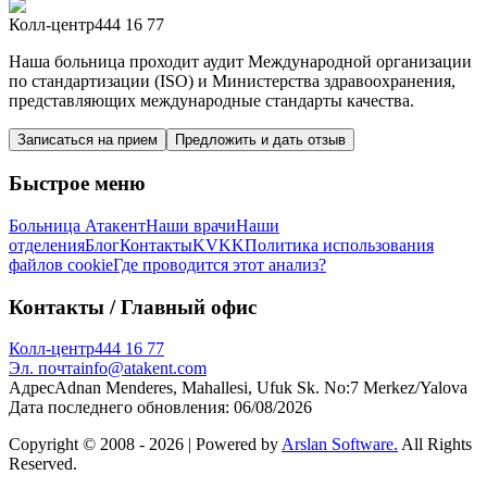
Колл-центр
444 16 77
Наша больница проходит аудит Международной организации
по стандартизации (ISO) и Министерства здравоохранения,
представляющих международные стандарты качества.
Записаться на прием
Предложить и дать отзыв
Быстрое меню
Больница Атакент
Наши врачи
Наши
отделения
Блог
Контакты
KVKK
Политика использования
файлов cookie
Где проводится этот анализ?
Контакты
/ Главный офис
Колл-центр
444 16 77
Эл. почта
info@atakent.com
Адрес
Adnan Menderes, Mahallesi, Ufuk Sk. No:7 Merkez/Yalova
Дата последнего обновления
:
06/08/2026
Copyright © 2008 -
2026
| Powered by
Arslan Software.
All Rights
Reserved.