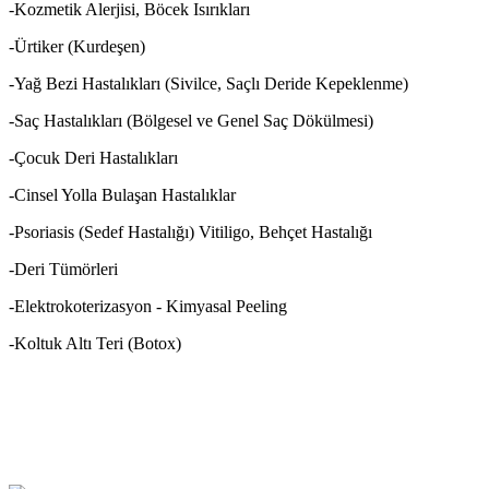
-Kozmetik Alerjisi, Böcek Isırıkları
-Ürtiker (Kurdeşen)
-Yağ Bezi Hastalıkları (Sivilce, Saçlı Deride Kepeklenme)
-Saç Hastalıkları (Bölgesel ve Genel Saç Dökülmesi)
-Çocuk Deri Hastalıkları
-Cinsel Yolla Bulaşan Hastalıklar
-Psoriasis (Sedef Hastalığı) Vitiligo, Behçet Hastalığı
-Deri Tümörleri
-Elektrokoterizasyon - Kimyasal Peeling
-Koltuk Altı Teri (Botox)