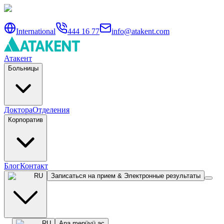
International
444 16 77
info@atakent.com
Атакент
Больницы
Доктора
Отделения
Корпоратив
Блог
Контакт
RU
Записаться на прием & Электронные результаты
RU
Ana menüyü aç