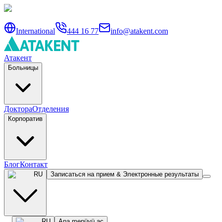
International
444 16 77
info@atakent.com
Атакент
Больницы
Доктора
Отделения
Корпоратив
Блог
Контакт
RU
Записаться на прием & Электронные результаты
RU
Ana menüyü aç