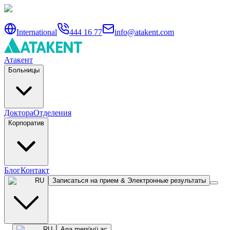
International
444 16 77
info@atakent.com
Атакент
Больницы
Доктора
Отделения
Корпоратив
Блог
Контакт
RU
Записаться на прием & Электронные результаты
RU
Ana menüyü aç