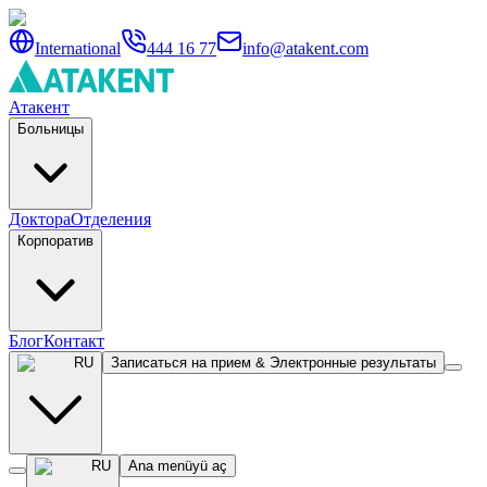
International
444 16 77
info@atakent.com
Атакент
Больницы
Доктора
Отделения
Корпоратив
Блог
Контакт
RU
Записаться на прием & Электронные результаты
RU
Ana menüyü aç