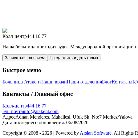
Колл-центр
444 16 77
Наша больница проходит аудит Международной организации по
Записаться на прием
Предложить и дать отзыв
Быстрое меню
Больница Атакент
Наши врачи
Наши отделения
Блог
Контакты
K
Контакты
/ Главный офис
Колл-центр
444 16 77
Эл. почта
info@atakent.com
Адрес
Adnan Menderes, Mahallesi, Ufuk Sk. No:7 Merkez/Yalova
Дата последнего обновления
:
06/08/2026
Copyright © 2008 -
2026
| Powered by
Arslan Software.
All Rights 