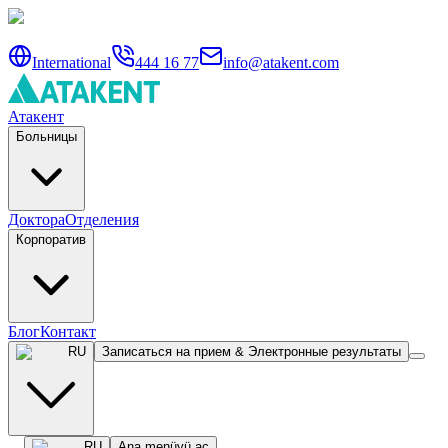
International
444 16 77
info@atakent.com
Атакент
Больницы
Доктора
Отделения
Корпоратив
Блог
Контакт
RU
Записаться на прием & Электронные результаты
RU
Ana menüyü aç