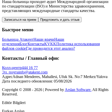
Наша больница проходит аудит Международной организации
по стандартизации (ISO) и Министерства здравоохранения,
представляющих международные стандарты качества.
Записаться на прием
Предложить и дать отзыв
Быстрое меню
Больница Атакент
Наши врачи
Наши
отделения
Блог
Контакты
KVKK
Политика использования
файлов cookie
Где проводится этот анализ?
Контакты
/ Главный офис
Колл-центр
444 16 77
Эл. почта
info@atakent.com
Адрес
Adnan Menderes, Mahallesi, Ufuk Sk. No:7 Merkez/Yalova
Дата последнего обновления
:
05/08/2026
Copyright © 2008 -
2026
| Powered by
Arslan Software.
All Rights
Reserved.
Editör Bilgileri
Furkan Arslan