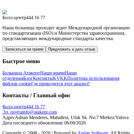
Колл-центр
444 16 77
Наша больница проходит аудит Международной организации
по стандартизации (ISO) и Министерства здравоохранения,
представляющих международные стандарты качества.
Записаться на прием
Предложить и дать отзыв
Быстрое меню
Больница Атакент
Наши врачи
Наши
отделения
Блог
Контакты
KVKK
Политика использования
файлов cookie
Где проводится этот анализ?
Контакты
/ Главный офис
Колл-центр
444 16 77
Эл. почта
info@atakent.com
Адрес
Adnan Menderes, Mahallesi, Ufuk Sk. No:7 Merkez/Yalova
Дата последнего обновления
:
06/08/2026
Copyright © 2008 -
2026
| Powered by
Arslan Software.
All Rights