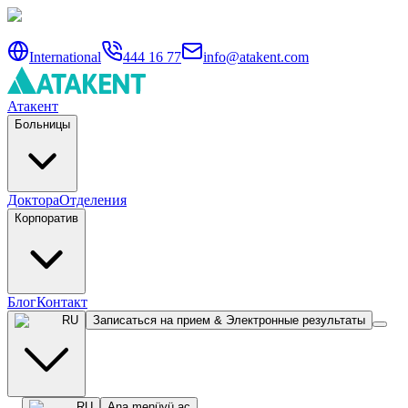
International
444 16 77
info@atakent.com
Атакент
Больницы
Доктора
Отделения
Корпоратив
Блог
Контакт
RU
Записаться на прием & Электронные результаты
RU
Ana menüyü aç