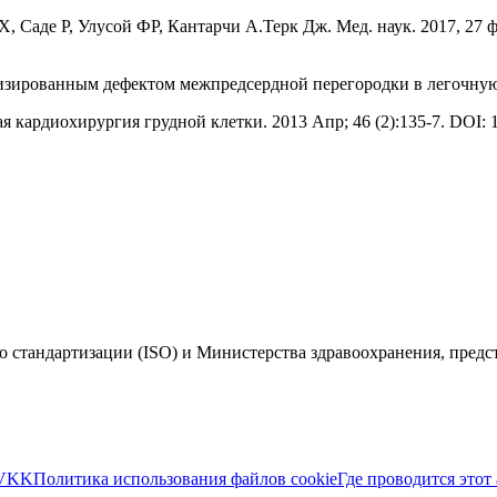
 Саде Р, Улусой ФР, Кантарчи А.Терк Дж. Мед. наук. 2017, 27 фев
лизированным дефектом межпредсердной перегородки в легочную
кардиохирургия грудной клетки. 2013 Апр; 46 (2):135-7. DOI: 10
 стандартизации (ISO) и Министерства здравоохранения, пред
VKK
Политика использования файлов cookie
Где проводится этот