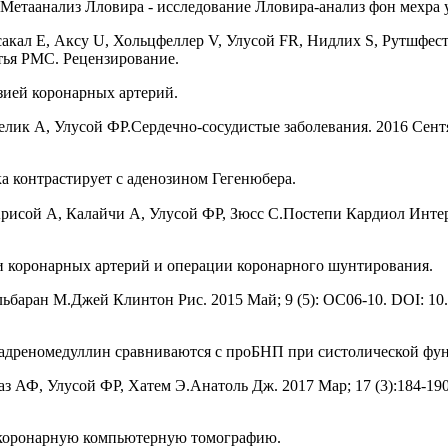
етаанализ Лловира - исследование Лловира-анализ фон мехра у
акал E, Аксу U, Хольцфеллер V, Улусой FR, Нидлих S, Рутшфест C
атья PMC. Рецензирование.
зией коронарных артерий.
к А, Улусой ФР.Сердечно-сосудистые заболевания. 2016 Сентябрь
а контрастирует с аденозином Гегенюбера.
исой А, Калайчи А, Улусой ФР, Зюсс С.Постепи Кардиол Интер ①jn
и коронарных артерий и операции коронарного шунтирования.
баран М.Джей Клинтон Рис. 2015 Май; 9 (5): OC06-10. DOI: 10.7
 адреномедуллин сравниваются с проБНП при систолической фу
Ф, Улусой ФР, Хатем Э.Анатоль Дж. 2017 Мар; 17 (3):184-190. d
т коронарную компьютерную томографию.