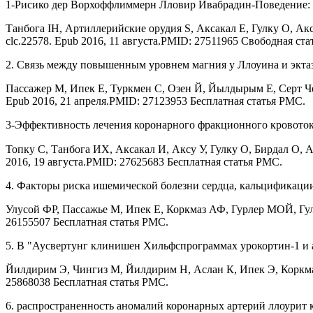
1-Рисико дер Ворхоффлиммерн Лловир Ивабрадин-Поведение: М
Танбога IH, Артиллерийские орудия S, Аксакал E, Гулку O, Акс
clc.22578. Epub 2016, 11 августа.PMID: 27511965 Свободная ст
2. Связь между повышенным уровнем магния у Ллоуина и экта
Пассажер М, Ипек Е, Туркмен С, Озен Й, Йылдырым Е, Серт Чели
Epub 2016, 21 апреля.PMID: 27123953 Бесплатная статья PMC.
3-Эффективность лечения коронарного фракционного кровоток
Топку С, Танбога ИХ, Аксакал И, Аксу У, Гулку О, Бирдал О, Ар
2016, 19 августа.PMID: 27625683 Бесплатная статья PMC.
4. Факторы риска ишемической болезни сердца, кальцификаци
Улусой ФР, Пассажье М, Ипек Е, Коркмаз АФ, Гурлер МОЙ, Гуль
26155507 Бесплатная статья PMC.
5. В "Аусвертунг клинишен Хильфспрограммах урокортин-1 и
Йилдирим Э, Чингиз М, Йилдирим Н, Аслан К, Ипек Э, Коркмаз А
25868038 Бесплатная статья PMC.
6. распространенность аномалий коронарных артерий ллоури