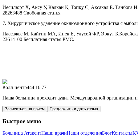
Йесилюрт Х, Аксу У, Калкан К, Топку С, Аксакал Е, Танбога ИХ,
28263488 Свободная статья.
7. Хирургическое удаление окклюзионного устройства с эмбо
Пассажье М, Кайгин МА, Ипек Е, Улусой ФР, Эркут Б.Корейская 
23614100 Бесплатная статья PMC.
Колл-центр
444 16 77
Наша больница проходит аудит Международной организации по
Записаться на прием
Предложить и дать отзыв
Быстрое меню
Больница Атакент
Наши врачи
Наши отделения
Блог
Контакты
K