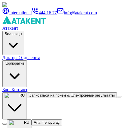
International
444 16 77
info@atakent.com
Атакент
Больницы
Доктора
Отделения
Корпоратив
Блог
Контакт
RU
Записаться на прием & Электронные результаты
RU
Ana menüyü aç