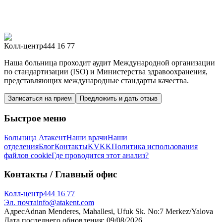
Колл-центр
444 16 77
Наша больница проходит аудит Международной организации
по стандартизации (ISO) и Министерства здравоохранения,
представляющих международные стандарты качества.
Записаться на прием
Предложить и дать отзыв
Быстрое меню
Больница Атакент
Наши врачи
Наши
отделения
Блог
Контакты
KVKK
Политика использования
файлов cookie
Где проводится этот анализ?
Контакты
/ Главный офис
Колл-центр
444 16 77
Эл. почта
info@atakent.com
Адрес
Adnan Menderes, Mahallesi, Ufuk Sk. No:7 Merkez/Yalova
Дата последнего обновления
:
09/08/2026