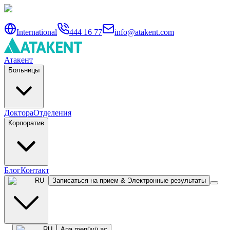
International
444 16 77
info@atakent.com
Атакент
Больницы
Доктора
Отделения
Корпоратив
Блог
Контакт
RU
Записаться на прием & Электронные результаты
RU
Ana menüyü aç