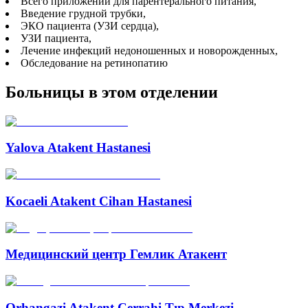
Всего приложений для парентерального питания,
Введение грудной трубки,
ЭКО пациента (УЗИ сердца),
УЗИ пациента,
Лечение инфекций недоношенных и новорожденных,
Обследование на ретинопатию
Больницы в этом отделении
Yalova Atakent Hastanesi
Kocaeli Atakent Cihan Hastanesi
Медицинский центр Гемлик Атакент
Orhangazi Atakent Cerrahi Tıp Merkezi