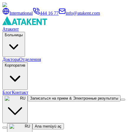
International
444 16 77
info@atakent.com
Атакент
Больницы
Доктора
Отделения
Корпоратив
Блог
Контакт
RU
Записаться на прием & Электронные результаты
RU
Ana menüyü aç