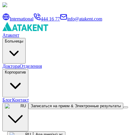
International
444 16 77
info@atakent.com
Атакент
Больницы
Доктора
Отделения
Корпоратив
Блог
Контакт
RU
Записаться на прием & Электронные результаты
RU
Ana menüyü aç