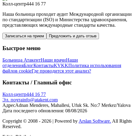
Колл-центр
444 16 77
Наша больница проходит аудит Международной организации
по стандартизации (ISO) и Министерства здравоохранения,
представляющих международные стандарты качества.
Записаться на прием
Предложить и дать отзыв
Быстрое меню
Больница Атакент
Наши врачи
Наши
отделения
Блог
Контакты
KVKK
Политика использования
файлов cookie
Где проводится этот анализ?
Контакты
/ Главный офис
Колл-центр
444 16 77
Эл. почта
info@atakent.com
Адрес
Adnan Menderes, Mahallesi, Ufuk Sk. No:7 Merkez/Yalova
Дата последнего обновления
:
08/08/2026
Copyright © 2008 -
2026
| Powered by
Arslan Software.
All Rights
Reserved.