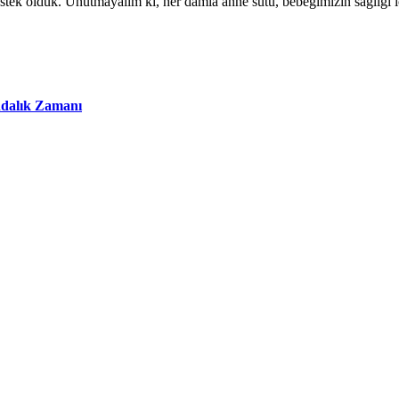
estek olduk. Unutmayalım ki, her damla anne sütü, bebeğimizin sağlığı i
ındalık Zamanı