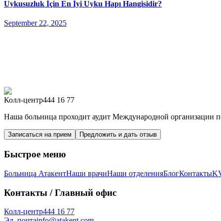
Uykusuzluk İçin En İyi Uyku Hapı Hangisidir?
September 22, 2025
Колл-центр
444 16 77
Наша больница проходит аудит Международной организации по
Записаться на прием
Предложить и дать отзыв
Быстрое меню
Больница Атакент
Наши врачи
Наши отделения
Блог
Контакты
K
Контакты
/ Главный офис
Колл-центр
444 16 77
Эл. почта
info@atakent.com