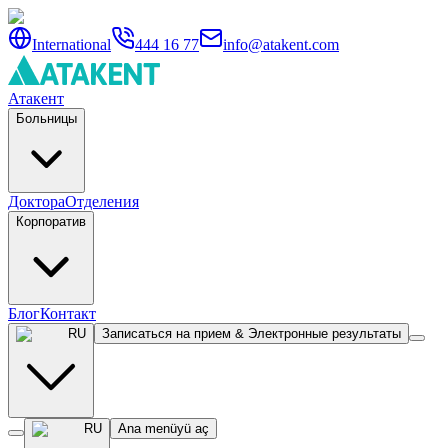
International
444 16 77
info@atakent.com
Атакент
Больницы
Доктора
Отделения
Корпоратив
Блог
Контакт
RU
Записаться на прием & Электронные результаты
RU
Ana menüyü aç