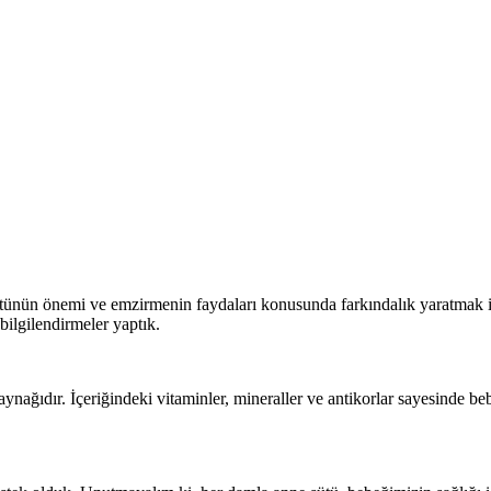
ütünün önemi ve emzirmenin faydaları konusunda farkındalık yaratmak iç
ilgilendirmeler yaptık.
ynağıdır. İçeriğindeki vitaminler, mineraller ve antikorlar sayesinde be