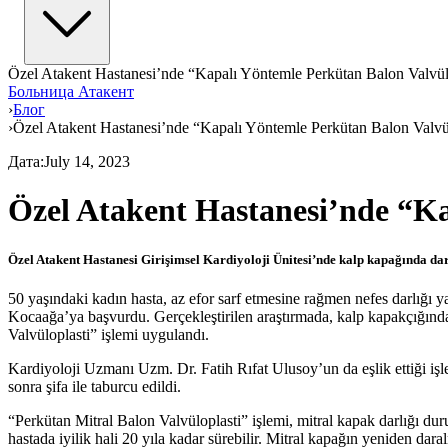
Özel Atakent Hastanesi’nde “Kapalı Yöntemle Perkütan Balon Valvül
Больница Атакент
›
Блог
›
Özel Atakent Hastanesi’nde “Kapalı Yöntemle Perkütan Balon Valvül
Дата
:
July 14, 2023
Özel Atakent Hastanesi’nde “Ka
Özel Atakent Hastanesi Girişimsel Kardiyoloji Ünitesi’nde kalp kapağında da
50 yaşındaki kadın hasta, az efor sarf etmesine rağmen nefes darlığı
Kocaağa’ya başvurdu. Gerçekleştirilen araştırmada, kalp kapakçığında (
Valvüloplasti” işlemi uygulandı.
Kardiyoloji Uzmanı Uzm. Dr. Fatih Rıfat Ulusoy’un da eşlik ettiği işle
sonra şifa ile taburcu edildi.
“Perkütan Mitral Balon Valvüloplasti” işlemi, mitral kapak darlığı du
hastada iyilik hali 20 yıla kadar sürebilir. Mitral kapağın yeniden dara