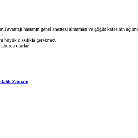
mli avantajı hastanın genel anestezi almaması ve göğüs kafesinin açılm
ar.
mi büyük olasılıkla gerekmez.
taburcu olurlar.
ındalık Zamanı