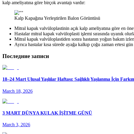
kalp ameliyatına göre birçok avantajı vardır:
Kalp Kapağına Yerleştirilen Balon Görüntüsü
Mitral kapak valvüloplastinin açık kalp ameliyatına göre en öne
Hastalar mitral kapak valvüloplasti işlemi sırasında uyanık olurl
Mitral kapak valvüloplastiden sonra hastanın yoğun bakım izle
Ayrıca hastalar kısa sürede ayağa kalkıp çoğu zaman ertesi gün 
Последние записи
18–24 Mart Ulusal Yaşlılar Haftası: Sağlıklı Yaşlanma İçin Fark
March 18, 2026
3 MART DÜNYA KULAK İŞİTME GÜNÜ
March 3, 2026