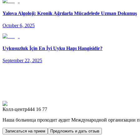
Yalova Algoloji: Kronik Ağrılarla Mücadelede Uzman Dokunuş
October 6, 2025
Uykusuzluk İçin En İyi Uyku Hapı Hangisidir?
September 22, 2025
Колл-центр
444 16 77
Наша больница проходит аудит Международной организации по
Записаться на прием
Предложить и дать отзыв