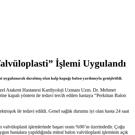
lvüloplasti” İşlemi Uygulandı
i uygulanarak daralmış olan kalp kapağı balon yardımıyla genişletildi.
a, Özel Atakent Hastanesi Kardiyoloji Uzmanı Uzm. Dr. Mehmet
rine kapalı yöntem ile tedavi tercih edilen hastaya “Perkütan Balon
ktroşok ile tedavi edildi. Genel sağlık durumu iyi olan hasta 24 saat
n valvüloplasti işlemlerinde başarı oranı %90’ın üzerindedir. Çoğu
Uygun hastalara yapıldığında mitral balon valvüloplasti işleminin açık