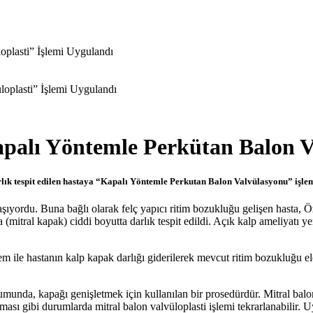
oplasti” İşlemi Uygulandı
oplasti” İşlemi Uygulandı
palı Yöntemle Perkütan Balon Va
rlık tespit edilen hastaya “Kapalı Yöntemle Perkutan Balon Valvülasyonu” işlem
 yaşıyordu. Buna bağlı olarak felç yapıcı ritim bozukluğu gelişen hast
mitral kapak) ciddi boyutta darlık tespit edildi. Açık kalp ameliyatı ye
m ile hastanın kalp kapak darlığı giderilerek mevcut ritim bozukluğu ele
rumunda, kapağı genişletmek için kullanılan bir prosedürdür. Mitral balo
lması gibi durumlarda mitral balon valvüloplasti işlemi tekrarlanabilir. 