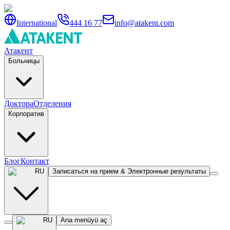
International
444 16 77
info@atakent.com
Атакент
Больницы
Доктора
Отделения
Корпоратив
Блог
Контакт
RU
Записаться на прием & Электронные результаты
RU
Ana menüyü aç