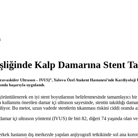
ı
şliğinde Kalp Damarına Stent Ta
ntravasküler Ultrason – IVUS)”, Yalova Özel Atakent Hastanesi’nde Kardiyoloj
asında başarıyla uygulandı.
rüntülenerek en iyi stent boyutlarının belirlenmesinde tamamlayıcı bir
llanımı önerilen damar içi ultrason sayesinde, stentin takıldığı damar iç
iyor. Bu metot, uzun vadede stentlerin tıkanması riskini ciddi oranda az
ar içi ultrason yöntemi (IVUS) ile biri 82, diğeri 74 yaşında olan ve k
erkek hastanın dış merkezde yapılan anjiyografi tetkikinde sol ana koron