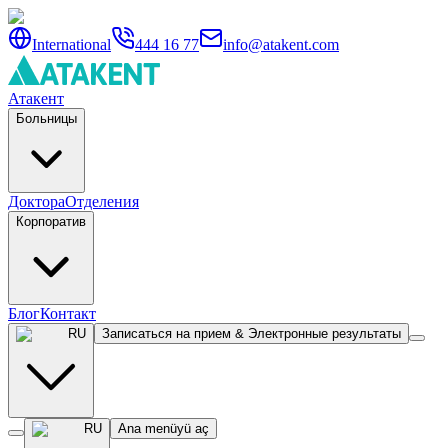
International
444 16 77
info@atakent.com
Атакент
Больницы
Доктора
Отделения
Корпоратив
Блог
Контакт
RU
Записаться на прием & Электронные результаты
RU
Ana menüyü aç