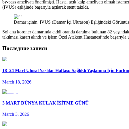
by-pass ameliyatı önerilmişti. Hasta, açık kalp ameliyatı olmak isteme
(IVUS) eşliğinde başarıyla açılarak stent takıldı.
Damar içinin, IVUS (Damar İçi Ultrason) Eşliğindeki Görüntü
Sol ana koroner damarında ciddi oranda daralma bulunan 82 yaşındaki 
takılması kararı alındı ve işlem Özel Atakent Hastanesi’nde başarıyla 
Последние записи
18–24 Mart Ulusal Yaşlılar Haftası: Sağlıklı Yaşlanma İçin Fark
March 18, 2026
3 MART DÜNYA KULAK İŞİTME GÜNÜ
March 3, 2026