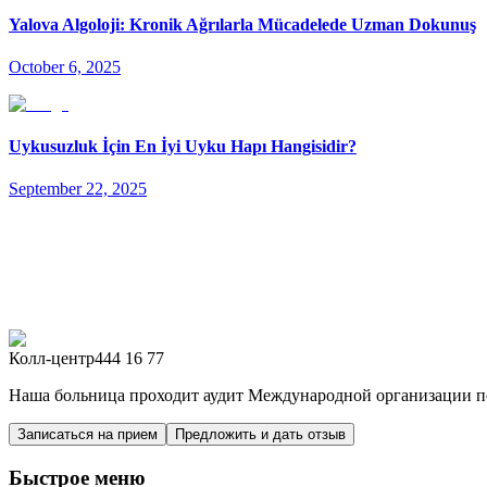
Yalova Algoloji: Kronik Ağrılarla Mücadelede Uzman Dokunuş
October 6, 2025
Uykusuzluk İçin En İyi Uyku Hapı Hangisidir?
September 22, 2025
Колл-центр
444 16 77
Наша больница проходит аудит Международной организации по
Записаться на прием
Предложить и дать отзыв
Быстрое меню