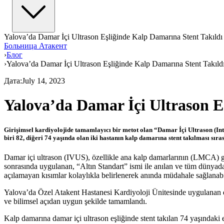
Yalova’da Damar İçi Ultrason Eşliğinde Kalp Damarına Stent Takıldı
Больница Атакент
›
Блог
›
Yalova’da Damar İçi Ultrason Eşliğinde Kalp Damarına Stent Takıld
Дата
:
July 14, 2023
Yalova’da Damar İçi Ultrason E
Girişimsel kardiyolojide tamamlayıcı bir metot olan “Damar İçi Ultrason (I
biri 82, diğeri 74 yaşında olan iki hastanın kalp damarına stent takılması sır
Damar içi ultrason (IVUS), özellikle ana kalp damarlarının (LMCA) gö
sonrasında uygulanan, “Altın Standart” ismi ile anılan ve tüm dünyada ku
açılamayan kısımlar kolaylıkla belirlenerek anında müdahale sağlanabil
Yalova’da Özel Atakent Hastanesi Kardiyoloji Ünitesinde uygulanan dam
ve bilimsel açıdan uygun şekilde tamamlandı.
Kalp damarına damar içi ultrason eşliğinde stent takılan 74 yaşındaki 