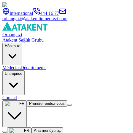
International
444 16 77
orhangazi@atakenttipmerkezi.com
Orhangazi
Atakent Sağlık Grubu
Hôpitaux
Médecins
Départements
Entreprise
Contact
FR
Prendre rendez-vous
FR
Ana menüyü aç