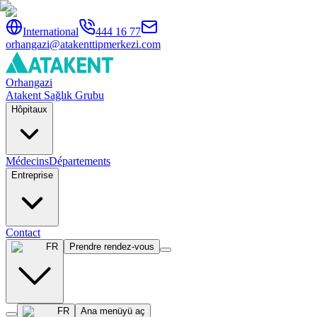
International
444 16 77
orhangazi@atakenttipmerkezi.com
Orhangazi
Atakent Sağlık Grubu
Hôpitaux
Médecins
Départements
Entreprise
Contact
FR
Prendre rendez-vous
FR
Ana menüyü aç