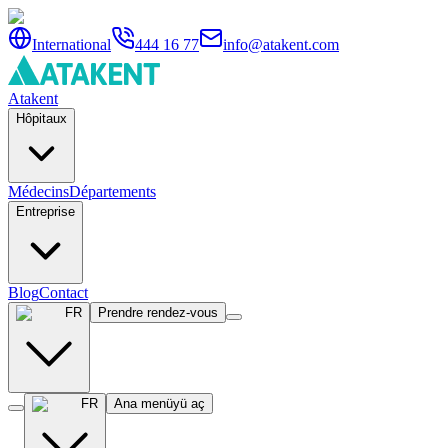
International
444 16 77
info@atakent.com
Atakent
Hôpitaux
Médecins
Départements
Entreprise
Blog
Contact
FR
Prendre rendez-vous
FR
Ana menüyü aç