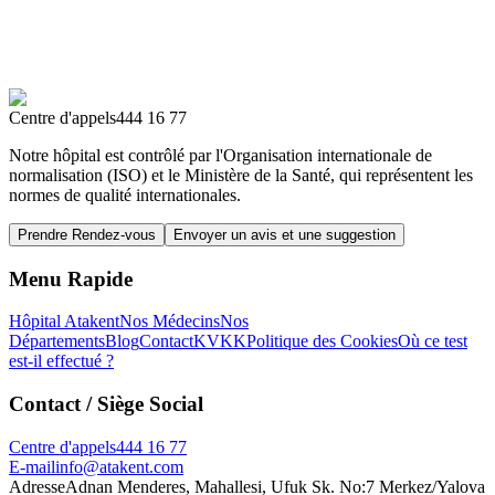
Centre d'appels
444 16 77
Notre hôpital est contrôlé par l'Organisation internationale de
normalisation (ISO) et le Ministère de la Santé, qui représentent les
normes de qualité internationales.
Prendre Rendez-vous
Envoyer un avis et une suggestion
Menu Rapide
Hôpital Atakent
Nos Médecins
Nos
Départements
Blog
Contact
KVKK
Politique des Cookies
Où ce test
est-il effectué ?
Contact
/ Siège Social
Centre d'appels
444 16 77
E-mail
info@atakent.com
Adresse
Adnan Menderes, Mahallesi, Ufuk Sk. No:7 Merkez/Yalova