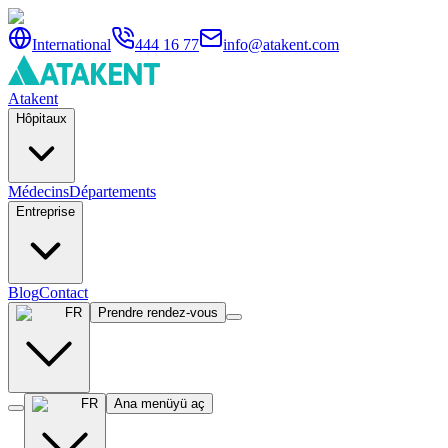
International
444 16 77
info@atakent.com
Atakent
Hôpitaux
Médecins
Départements
Entreprise
Blog
Contact
FR
Prendre rendez-vous
FR
Ana menüyü aç