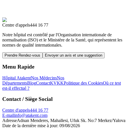
Centre d'appels
444 16 77
Notre hôpital est contrôlé par l'Organisation internationale de
normalisation (ISO) et le Ministère de la Santé, qui représentent les
normes de qualité internationales.
Prendre Rendez-vous
Envoyer un avis et une suggestion
Menu Rapide
Hôpital Atakent
Nos Médecins
Nos
Départements
Blog
Contact
KVKK
Politique des Cookies
Où ce test
est-il effectué ?
Contact
/ Siège Social
Centre d'appels
444 16 77
E-mail
info@atakent.com
Adresse
Adnan Menderes, Mahallesi, Ufuk Sk. No:7 Merkez/Yalova
Date de la dernière mise à jour
:
09/08/2026