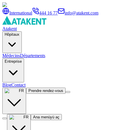
International
444 16 77
info@atakent.com
Atakent
Hôpitaux
Médecins
Départements
Entreprise
Blog
Contact
FR
Prendre rendez-vous
FR
Ana menüyü aç