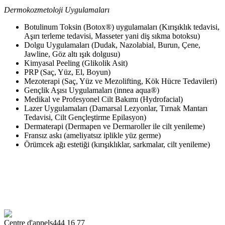
Dermokozmetoloji Uygulamaları
Botulinum Toksin (Botox®) uygulamaları (Kırışıklık tedavisi,
Aşırı terleme tedavisi, Masseter yani diş sıkma botoksu)
Dolgu Uygulamaları (Dudak, Nazolabial, Burun, Çene,
Jawline, Göz altı ışık dolgusu)
Kimyasal Peeling (Glikolik Asit)
PRP (Saç, Yüz, El, Boyun)
Mezoterapi (Saç, Yüz ve Mezolifting, Kök Hücre Tedavileri)
Gençlik Aşısı Uygulamaları (innea aqua®)
Medikal ve Profesyonel Cilt Bakımı (Hydrofacial)
Lazer Uygulamaları (Damarsal Lezyonlar, Tırnak Mantarı
Tedavisi, Cilt Gençleştirme Epilasyon)
Dermaterapi (Dermapen ve Dermaroller ile cilt yenileme)
Fransız askı (ameliyatsız iplikle yüz germe)
Örümcek ağı estetiği (kırışıklıklar, sarkmalar, cilt yenileme)
Centre d'appels
444 16 77