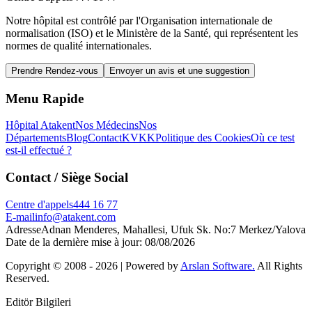
Notre hôpital est contrôlé par l'Organisation internationale de
normalisation (ISO) et le Ministère de la Santé, qui représentent les
normes de qualité internationales.
Prendre Rendez-vous
Envoyer un avis et une suggestion
Menu Rapide
Hôpital Atakent
Nos Médecins
Nos
Départements
Blog
Contact
KVKK
Politique des Cookies
Où ce test
est-il effectué ?
Contact
/ Siège Social
Centre d'appels
444 16 77
E-mail
info@atakent.com
Adresse
Adnan Menderes, Mahallesi, Ufuk Sk. No:7 Merkez/Yalova
Date de la dernière mise à jour
:
08/08/2026
Copyright © 2008 -
2026
| Powered by
Arslan Software.
All Rights
Reserved.
Editör Bilgileri