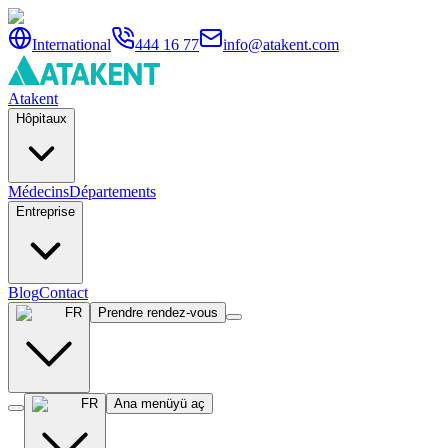
International
444 16 77
info@atakent.com
Atakent
Hôpitaux
Médecins
Départements
Entreprise
Blog
Contact
FR
Prendre rendez-vous
FR
Ana menüyü aç