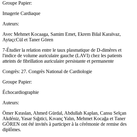
Groupe Papier:
Imagerie Cardiaque
Auteurs:
Avec Mehmet Kocaaga, Samim Emet, Ekrem Bilal Karaïvaz,
AytaçcCül et Taner Gören
7-Étudier la relation entre le taux plasmatique de D-dimères et
l'indice de volume auriculaire gauche (LAVI) chez les patients
atteints de fibrillation auriculaire persistante et permanente
Congrès: 27. Congrès National de Cardiologie
Groupe Papier:
Échocardiographie
Auteurs:
Ömer Kıraslan, Ahmed Gürdal, Abdullah Kaplan, Cansu Selçan
Akdéniz, Yasar Sığıtici, Kıvanç Yalın, Mehmet Kocağa et Taner
GÖREN ont été invités à participer à la cérémonie de remise des
diplômes.