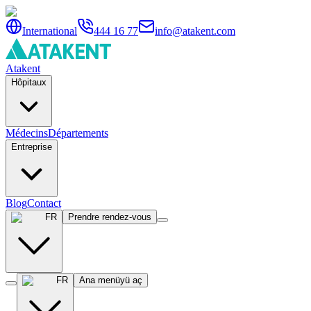
International
444 16 77
info@atakent.com
Atakent
Hôpitaux
Médecins
Départements
Entreprise
Blog
Contact
FR
Prendre rendez-vous
FR
Ana menüyü aç