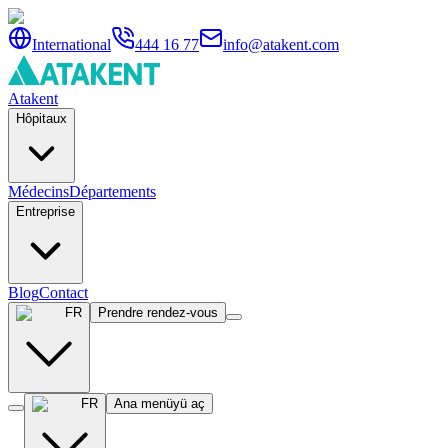
International
444 16 77
info@atakent.com
Atakent
Hôpitaux
Médecins
Départements
Entreprise
Blog
Contact
FR
Prendre rendez-vous
FR
Ana menüyü aç