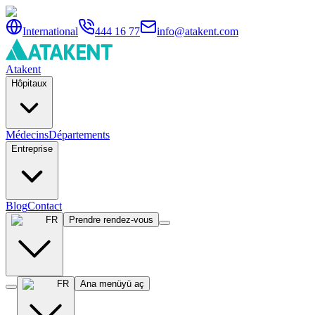
International
444 16 77
info@atakent.com
Atakent
Hôpitaux
Médecins
Départements
Entreprise
Blog
Contact
FR
Prendre rendez-vous
FR
Ana menüyü aç