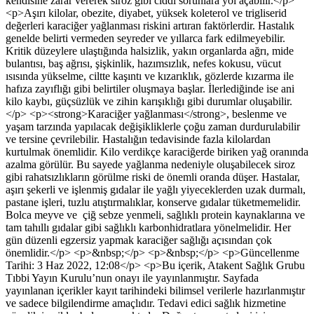
kendisine zarar vererek siroz gibi ciddi sorunlara yol açabilir.</p>
<p>Aşırı kilolar, obezite, diyabet, yüksek koleterol ve trigliserid
değerleri karaciğer yağlanması riskini artıran faktörlerdir. Hastalık
genelde belirti vermeden seyreder ve yıllarca fark edilmeyebilir.
Kritik düzeylere ulaştığında halsizlik, yakın organlarda ağrı, mide
bulantısı, baş ağrısı, şişkinlik, hazımsızlık, nefes kokusu, vücut
ısısında yükselme, ciltte kaşıntı ve kızarıklık, gözlerde kızarma ile
hafıza zayıflığı gibi belirtiler oluşmaya başlar. İlerlediğinde ise ani
kilo kaybı, güçsüzlük ve zihin karışıklığı gibi durumlar oluşabilir.
</p> <p><strong>Karaciğer yağlanması</strong>, beslenme ve
yaşam tarzında yapılacak değişikliklerle çoğu zaman durdurulabilir
ve tersine çevrilebilir. Hastalığın tedavisinde fazla kilolardan
kurtulmak önemlidir. Kilo verdikçe karaciğerde biriken yağ oranında
azalma görülür. Bu sayede yağlanma nedeniyle oluşabilecek siroz
gibi rahatsızlıkların görülme riski de önemli oranda düşer. Hastalar,
aşırı şekerli ve işlenmiş gıdalar ile yağlı yiyeceklerden uzak durmalı,
pastane işleri, tuzlu atıştırmalıklar, konserve gıdalar tüketmemelidir.
Bolca meyve ve çiğ sebze yenmeli, sağlıklı protein kaynaklarına ve
tam tahıllı gıdalar gibi sağlıklı karbonhidratlara yönelmelidir. Her
gün düzenli egzersiz yapmak karaciğer sağlığı açısından çok
önemlidir.</p> <p>&nbsp;</p> <p>&nbsp;</p> <p>Güncellenme
Tarihi: 3 Haz 2022, 12:08</p> <p>Bu içerik, Atakent Sağlık Grubu
Tıbbi Yayın Kurulu’nun onayı ile yayınlanmıştır. Sayfada
yayınlanan içerikler kayıt tarihindeki bilimsel verilerle hazırlanmıştır
ve sadece bilgilendirme amaçlıdır. Tedavi edici sağlık hizmetine