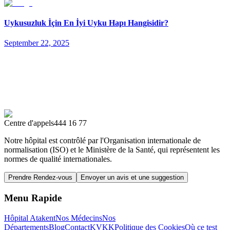
Uykusuzluk İçin En İyi Uyku Hapı Hangisidir?
September 22, 2025
Centre d'appels
444 16 77
Notre hôpital est contrôlé par l'Organisation internationale de
normalisation (ISO) et le Ministère de la Santé, qui représentent les
normes de qualité internationales.
Prendre Rendez-vous
Envoyer un avis et une suggestion
Menu Rapide
Hôpital Atakent
Nos Médecins
Nos
Départements
Blog
Contact
KVKK
Politique des Cookies
Où ce test