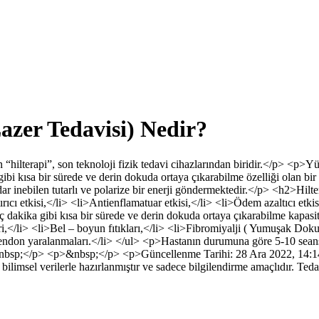
azer Tedavisi) Nedir?
“hilterapi”, son teknoloji fizik tedavi cihazlarından biridir.</p> <p>Yük
ans gibi kısa bir sürede ve derin dokuda ortaya çıkarabilme özelliği olan b
r inebilen tutarlı ve polarize bir enerji göndermektedir.</p> <h2>Hilter
cı etkisi,</li> <li>Antienflamatuar etkisi,</li> <li>Ödem azaltıcı etkisi
birkaç dakika gibi kısa bir sürede ve derin dokuda ortaya çıkarabilme ka
,</li> <li>Bel – boyun fıtıkları,</li> <li>Fibromiyalji ( Yumuşak Dok
 tendon yaralanmaları.</li> </ul> <p>Hastanın durumuna göre 5-10 seans
&nbsp;</p> <p>&nbsp;</p> <p>Güncellenme Tarihi: 28 Ara 2022, 14:1
i bilimsel verilerle hazırlanmıştır ve sadece bilgilendirme amaçlıdır. T