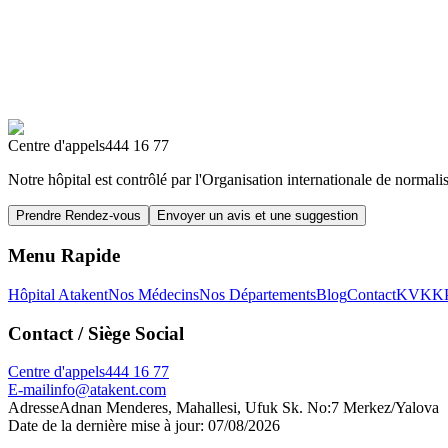
Centre d'appels
444 16 77
Notre hôpital est contrôlé par l'Organisation internationale de normalis
Prendre Rendez-vous
Envoyer un avis et une suggestion
Menu Rapide
Hôpital Atakent
Nos Médecins
Nos Départements
Blog
Contact
KVKK
Contact
/ Siège Social
Centre d'appels
444 16 77
E-mail
info@atakent.com
Adresse
Adnan Menderes, Mahallesi, Ufuk Sk. No:7 Merkez/Yalova
Date de la dernière mise à jour
:
07/08/2026