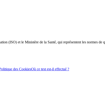
ation (ISO) et le Ministère de la Santé, qui représentent les normes de qu
Politique des Cookies
Où ce test est-il effectué ?