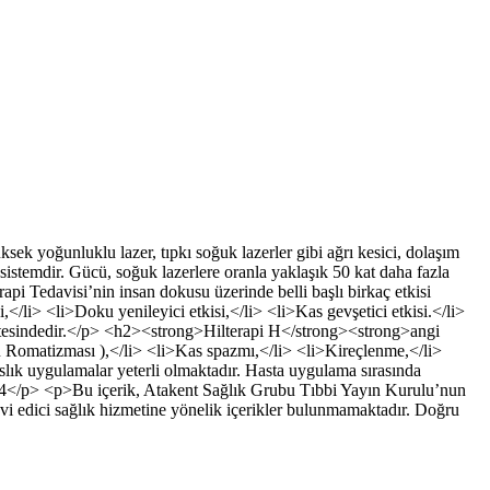
sek yoğunluklu lazer, tıpkı soğuk lazerler gibi ağrı kesici, dolaşım
ir sistemdir. Gücü, soğuk lazerlere oranla yaklaşık 50 kat daha fazla
api Tedavisi’nin insan dokusu üzerinde belli başlı birkaç etkisi
,</li> <li>Doku yenileyici etkisi,</li> <li>Kas gevşetici etkisi.</li>
pasitesindedir.</p> <h2><strong>Hilterapi H</strong><strong>angi
u Romatizması ),</li> <li>Kas spazmı,</li> <li>Kireçlenme,</li>
lık uygulamalar yeterli olmaktadır. Hasta uygulama sırasında
4</p> <p>Bu içerik, Atakent Sağlık Grubu Tıbbi Yayın Kurulu’nun
edavi edici sağlık hizmetine yönelik içerikler bulunmamaktadır. Doğru