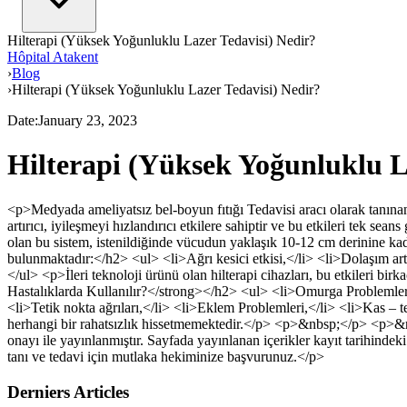
Hilterapi (Yüksek Yoğunluklu Lazer Tedavisi) Nedir?
Hôpital Atakent
›
Blog
›
Hilterapi (Yüksek Yoğunluklu Lazer Tedavisi) Nedir?
Date
:
January 23, 2023
Hilterapi (Yüksek Yoğunluklu L
<p>Medyada ameliyatsız bel-boyun fıtığı Tedavisi aracı olarak tanınan 
artırıcı, iyileşmeyi hızlandırıcı etkilere sahiptir ve bu etkileri tek se
olan bu sistem, istenildiğinde vücudun yaklaşık 10-12 cm derinine kada
bulunmaktadır:</h2> <ul> <li>Ağrı kesici etkisi,</li> <li>Dolaşım artırı
</ul> <p>İleri teknoloji ürünü olan hilterapi cihazları, bu etkileri 
Hastalıklarda Kullanılır?</strong></h2> <ul> <li>Omurga Problemleri
<li>Tetik nokta ağrıları,</li> <li>Eklem Problemleri,</li> <li>Kas –
herhangi bir rahatsızlık hissetmemektedir.</p> <p>&nbsp;</p> <p>
onayı ile yayınlanmıştır. Sayfada yayınlanan içerikler kayıt tarihindek
tanı ve tedavi için mutlaka hekiminize başvurunuz.</p>
Derniers Articles