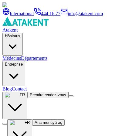
International
444 16 77
info@atakent.com
Atakent
Hôpitaux
Médecins
Départements
Entreprise
Blog
Contact
FR
Prendre rendez-vous
FR
Ana menüyü aç