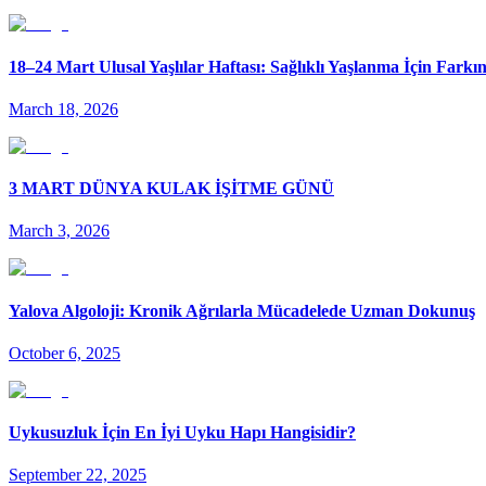
18–24 Mart Ulusal Yaşlılar Haftası: Sağlıklı Yaşlanma İçin Fark
March 18, 2026
3 MART DÜNYA KULAK İŞİTME GÜNÜ
March 3, 2026
Yalova Algoloji: Kronik Ağrılarla Mücadelede Uzman Dokunuş
October 6, 2025
Uykusuzluk İçin En İyi Uyku Hapı Hangisidir?
September 22, 2025