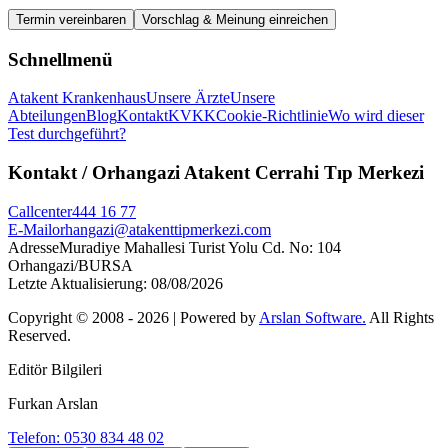
Termin vereinbaren
Vorschlag & Meinung einreichen
Schnellmenü
Atakent Krankenhaus
Unsere Ärzte
Unsere
Abteilungen
Blog
Kontakt
KVKK
Cookie-Richtlinie
Wo wird dieser
Test durchgeführt?
Kontakt
/ Orhangazi Atakent Cerrahi Tıp Merkezi
Callcenter
444 16 77
E-Mail
orhangazi@atakenttipmerkezi.com
Adresse
Muradiye Mahallesi Turist Yolu Cd. No: 104
Orhangazi/BURSA
Letzte Aktualisierung
:
08/08/2026
Copyright © 2008 -
2026
| Powered by
Arslan Software.
All Rights
Reserved.
Editör Bilgileri
Furkan Arslan
Telefon: 0530 834 48 02