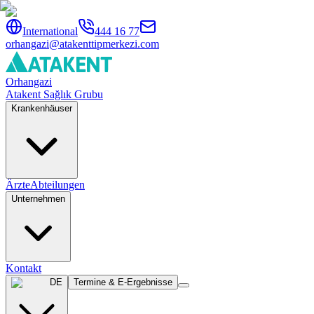
International
444 16 77
orhangazi@atakenttipmerkezi.com
Orhangazi
Atakent Sağlık Grubu
Krankenhäuser
Ärzte
Abteilungen
Unternehmen
Kontakt
DE
Termine & E-Ergebnisse