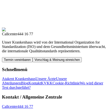
Callcenter
444 16 77
Unser Krankenhaus wird von der International Organization for
Standardization (ISO) und dem Gesundheitsministerium überwacht,
die internationale Qualitätsstandards repräsentieren.
Termin vereinbaren
Vorschlag & Meinung einreichen
Schnellmenü
Atakent Krankenhaus
Unsere Ärzte
Unsere
Abteilungen
Blog
Kontakt
KVKK
Cookie-Richtlinie
Wo wird dieser
Test durchgeführt?
Kontakt
/ Allgemeine Zentrale
Callcenter
444 16 77