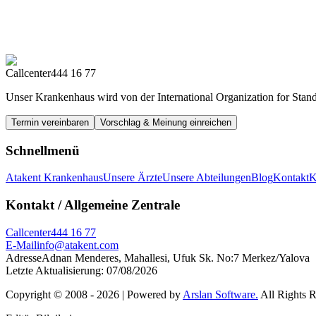
Callcenter
444 16 77
Unser Krankenhaus wird von der International Organization for Stand
Termin vereinbaren
Vorschlag & Meinung einreichen
Schnellmenü
Atakent Krankenhaus
Unsere Ärzte
Unsere Abteilungen
Blog
Kontakt
Kontakt
/ Allgemeine Zentrale
Callcenter
444 16 77
E-Mail
info@atakent.com
Adresse
Adnan Menderes, Mahallesi, Ufuk Sk. No:7 Merkez/Yalova
Letzte Aktualisierung
:
07/08/2026
Copyright © 2008 -
2026
| Powered by
Arslan Software.
All Rights 