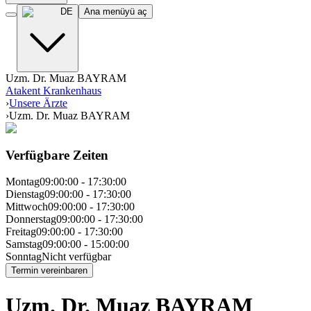
DE
Ana menüyü aç
Uzm. Dr. Muaz BAYRAM
Atakent Krankenhaus
›
Unsere Ärzte
›
Uzm. Dr. Muaz BAYRAM
Verfügbare Zeiten
Montag
09:00:00
-
17:30:00
Dienstag
09:00:00
-
17:30:00
Mittwoch
09:00:00
-
17:30:00
Donnerstag
09:00:00
-
17:30:00
Freitag
09:00:00
-
17:30:00
Samstag
09:00:00
-
15:00:00
Sonntag
Nicht verfügbar
Termin vereinbaren
Uzm. Dr. Muaz BAYRAM