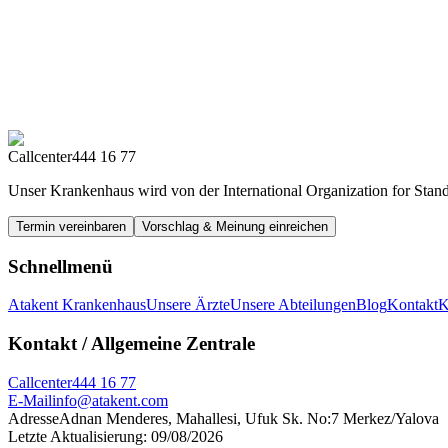
Callcenter
444 16 77
Unser Krankenhaus wird von der International Organization for Stand
Termin vereinbaren
Vorschlag & Meinung einreichen
Schnellmenü
Atakent Krankenhaus
Unsere Ärzte
Unsere Abteilungen
Blog
Kontakt
Kontakt
/ Allgemeine Zentrale
Callcenter
444 16 77
E-Mail
info@atakent.com
Adresse
Adnan Menderes, Mahallesi, Ufuk Sk. No:7 Merkez/Yalova
Letzte Aktualisierung
:
09/08/2026