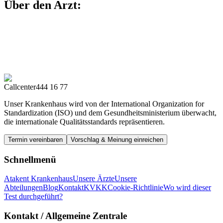
Über den Arzt:
Callcenter
444 16 77
Unser Krankenhaus wird von der International Organization for
Standardization (ISO) und dem Gesundheitsministerium überwacht,
die internationale Qualitätsstandards repräsentieren.
Termin vereinbaren
Vorschlag & Meinung einreichen
Schnellmenü
Atakent Krankenhaus
Unsere Ärzte
Unsere
Abteilungen
Blog
Kontakt
KVKK
Cookie-Richtlinie
Wo wird dieser
Test durchgeführt?
Kontakt
/ Allgemeine Zentrale